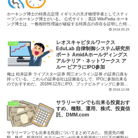
ホーキング博士の特異点定理 イギリスの天才物理学者としてスティ
ーブンホーキング博士がいる。 公式サイト：英語 WikiPedia ホーキ
ング博士は、一般相対性理論が破綻する特異点の存在を証明した特異
点定理をロジャー・ペンロ...
2018.05.25
レオスキャピタルワークス
その他
EduLab 自律制御システム研究所
ポート AmidAホールディングス
アルテリア・ネットワークス ア
ルー ピアラにIPO参加
俺は 松井証券 ライブスター証券 岡三オンライン証券 の証券口座を
持っている。 これらの証券会社は証拠金なしで、IPOに参加出来る
のでおすすめだ。 2018年12月にIPO、ブックビルディングに参加で
きる銘柄 2018...
2018.12.08
サラリーマンでも出来る投資おす
その他
すめ、種類、運用、株式、投資信
託、DMM.com
サラリーマンでも出来る投資についてまとめてみた。 投資先の種
類、株式、投資信託 サラリーマンが出来る投資先には以下の種類が