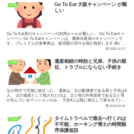
Go To Eat 大阪キャンペーン が難
その他
しい
Go To Eat系のキャンペーンの利用ルールが難しい。 Go To Eatキャ
ンペーン Go To Eatキャンペーンは、農林水産省のキャンペーンで
す。 プレミアム付食事券は、販売額の25％を国が負担します 例）
12,500...
2020.10.17
遺産相続の時効と兄弟、子供の順
その他
位、トラブルにならない手続き
父が88才で天国に旅立った。 遺族は、父の配偶者である母と子供は4
人。 父の遺産として残されたのは、父と母の共有資産である父と母
が住んでいるマンションのみ。 子供4人は既に独立して家を出てい
る。 さて、相続はどうなるのでしょうか？ ...
2018.05.31
タイムトラベルで過去へ行くのは
その他
不可能、ホーキング博士の時間順
序保護仮説