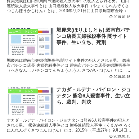
保美光成は山口県周南市連続殺人放火事件の犯人とされる男。 山口
連続殺人放火事件とは 山口連続殺人放火事件（やまぐちれんぞくさ
つじんほうかじけん）とは、2013年7月21日に山口県周南市金峰（み
たけ。旧鹿野町）で発生した、近隣に住む71歳から...
2019.01.15
堀慶未(ほりよしとも) 碧南市パチ
ニュース・トレンド
ンコ店長夫婦強殺事件 闇サイト
事件、生い立ち、死刑
堀慶未は碧南市夫婦強殺事件/闇サイト事件の犯人とされる男。 碧南
市パチンコ店長 夫婦強殺事件とは 碧南市パチンコ店長夫婦殺害事件
（へきなんし パチンコてんちょうふうふ さつがいじけん）とは、
1998年（平成10年）6月28日深夜、愛知県碧南...
2019.01.15
ナカダ・ルデナ・バイロン・ジョ
ニュース・トレンド
ナタン 熊谷6人殺害事件、生い立
ち、裁判、判決
ナカダ・ルデナ・バイロン・ジョナタンは熊谷6人殺害事件の犯人と
される男。 熊谷連続殺人事件とは 熊谷連続殺人事件（くまがや ろく
にんれんぞくさつじんじけん）とは、2015年（平成27年）9月14日・
9月16日の計2日にかけて、埼玉県熊谷市で...
2019.01.15