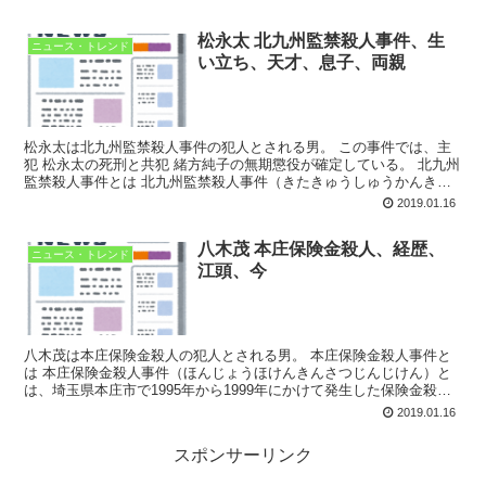
松永太 北九州監禁殺人事件、生
ニュース・トレンド
い立ち、天才、息子、両親
松永太は北九州監禁殺人事件の犯人とされる男。 この事件では、主
犯 松永太の死刑と共犯 緒方純子の無期懲役が確定している。 北九州
監禁殺人事件とは 北九州監禁殺人事件（きたきゅうしゅうかんきん
さつじんじけん）は、2002年（平成14年）3月...
2019.01.16
八木茂 本庄保険金殺人、経歴、
ニュース・トレンド
江頭、今
八木茂は本庄保険金殺人の犯人とされる男。 本庄保険金殺人事件と
は 本庄保険金殺人事件（ほんじょうほけんきんさつじんじけん）と
は、埼玉県本庄市で1995年から1999年にかけて発生した保険金殺人
事件。 単に「本庄事件」「さいたま本庄事件」と...
2019.01.16
スポンサーリンク