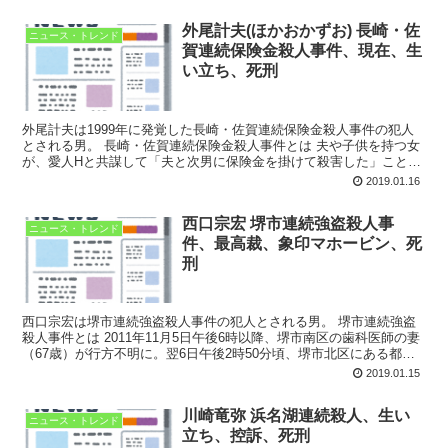
外尾計夫(ほかおかずお) 長崎・佐
ニュース・トレンド
賀連続保険金殺人事件、現在、生
い立ち、死刑
外尾計夫は1999年に発覚した長崎・佐賀連続保険金殺人事件の犯人
とされる男。 長崎・佐賀連続保険金殺人事件とは 夫や子供を持つ女
が、愛人Hと共謀して「夫と次男に保険金を掛けて殺害した」ことで
注目された。 女は看護師資格を持っていたため、睡...
2019.01.16
西口宗宏 堺市連続強盗殺人事
ニュース・トレンド
件、最高裁、象印マホービン、死
刑
西口宗宏は堺市連続強盗殺人事件の犯人とされる男。 堺市連続強盗
殺人事件とは 2011年11月5日午後6時以降、堺市南区の歯科医師の妻
（67歳）が行方不明に。翌6日午後2時50分頃、堺市北区にある都銀
支店のATMで女性名義の口座から第三者が引...
2019.01.15
川崎竜弥 浜名湖連続殺人、生い
ニュース・トレンド
立ち、控訴、死刑