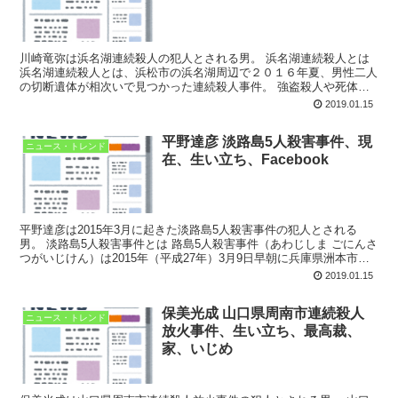
川崎竜弥は浜名湖連続殺人の犯人とされる男。 浜名湖連続殺人とは
浜名湖連続殺人とは、浜松市の浜名湖周辺で２０１６年夏、男性二人
の切断遺体が相次いで見つかった連続殺人事件。 強盗殺人や死体損
壊・遺棄など九つの罪に問われた同市北区、宅地建...
2019.01.15
平野達彦 淡路島5人殺害事件、現
ニュース・トレンド
在、生い立ち、Facebook
平野達彦は2015年3月に起きた淡路島5人殺害事件の犯人とされる
男。 淡路島5人殺害事件とは 路島5人殺害事件（あわじしま ごにんさ
つがいじけん）は2015年（平成27年）3月9日早朝に兵庫県洲本市中
川原町中川原の集落（淡路島中部に位置する...
2019.01.15
保美光成 山口県周南市連続殺人
ニュース・トレンド
放火事件、生い立ち、最高裁、
家、いじめ