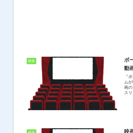
ボ
映画
動
『ボ
ムが
画の
スリ
映
映画