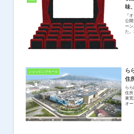
味
『オ
公開
ーン
た。
ら
ショッピングモール
住
らら
住所 
東荒301番地3他
オー