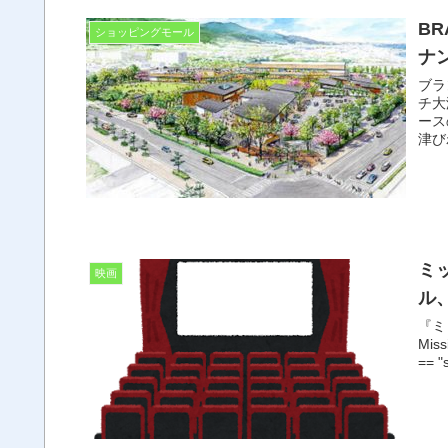
B
ショッピングモール
ナ
ブラ
チ大
ース
ミ
映画
ル
『ミ
Miss
== "s