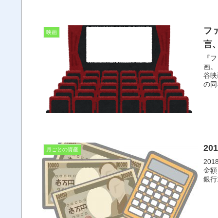
フ
映画
言
『フ
画。 日本では1999年12月11日に20世紀フォックス配給により
谷映
20
月ごとの資産
20
金額 (単位 円) 三菱東京