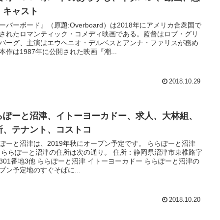
、キャスト
ーバーボード』（原題:Overboard）は2018年にアメリカ合衆国で
されたロマンティック・コメディ映画である。監督はロブ・グリ
バーグ、主演はエウヘニオ・デルベスとアンナ・ファリスが務め
本作は1987年に公開された映画『潮...
2018.10.29
らぽーと沼津、イトーヨーカドー、求人、大林組、
所、テナント、コストコ
ぽーと沼津は、2019年秋にオープン予定です。 ららぽーと沼津
ららぽーと沼津の住所は次の通り。 住所：静岡県沼津市東椎路字
 ららぽーと沼津 イトーヨーカドー ららぽーと沼津の
プン予定地のすぐそばに...
2018.10.20