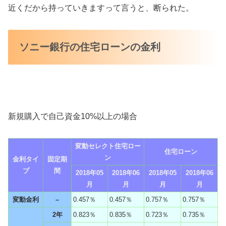
近くだから持っていきますって言うと、断られた。
ソニー銀行の住宅ローンの金利
新規購入で自己資金10%以上の場合
変動セレクト住宅ロー
住宅ローン
ン
金利タイ
固定期
プ
間
2018年05
2018年06
2018年05
2018年06
月
月
月
月
変動金利
–
0.457％
0.457％
0.757％
0.757％
2年
0.823％
0.835％
0.723％
0.735％