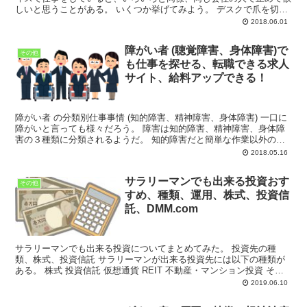
しいと思うことがある。 いくつか挙げてみよう。 デスクで爪を切る
たまに普通に悪気もなく、会社の机で爪を切る奴...
2018.06.01
障がい者 (聴覚障害、身体障害)で
その他
も仕事を探せる、転職できる求人
サイト、給料アップできる！
障がい者 の分類別仕事事情 (知的障害、精神障害、身体障害) 一口に
障がいと言っても様々だろう。 障害は知的障害、精神障害、身体障
害の３種類に分類されるようだ。 知的障害だと簡単な作業以外の就
業は難しいだろう。 精神障害の場合、求...
2018.05.16
サラリーマンでも出来る投資おす
その他
すめ、種類、運用、株式、投資信
託、DMM.com
サラリーマンでも出来る投資についてまとめてみた。 投資先の種
類、株式、投資信託 サラリーマンが出来る投資先には以下の種類が
ある。 株式 投資信託 仮想通貨 REIT 不動産・マンション投資 それ
ぞれ、特徴、メ...
2019.06.10