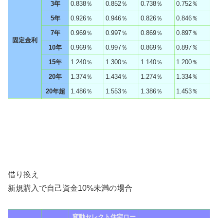
3年
0.838％
0.852％
0.738％
0.752％
5年
0.926％
0.946％
0.826％
0.846％
7年
0.969％
0.997％
0.869％
0.897％
固定金利
10年
0.969％
0.997％
0.869％
0.897％
15年
1.240％
1.300％
1.140％
1.200％
20年
1.374％
1.434％
1.274％
1.334％
20年超
1.486％
1.553％
1.386％
1.453％
借り換え
新規購入で自己資金10%未満の場合
変動セレクト住宅ロー