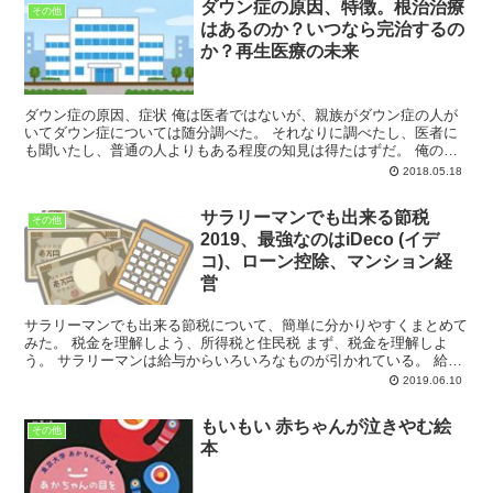
ダウン症の原因、特徴。根治治療
その他
はあるのか？いつなら完治するの
か？再生医療の未来
ダウン症の原因、症状 俺は医者ではないが、親族がダウン症の人が
いてダウン症については随分調べた。 それなりに調べたし、医者に
も聞いたし、普通の人よりもある程度の知見は得たはずだ。 俺の子
供が出来た時、羊水検査はしなかった。 生まれ...
2018.05.18
サラリーマンでも出来る節税
その他
2019、最強なのはiDeco (イデ
コ)、ローン控除、マンション経
営
サラリーマンでも出来る節税について、簡単に分かりやすくまとめて
みた。 税金を理解しよう、所得税と住民税 まず、税金を理解しよ
う。 サラリーマンは給与からいろいろなものが引かれている。 給与
から差し引かれるものをまとめてみた。 例え...
2019.06.10
もいもい 赤ちゃんが泣きやむ絵
その他
本