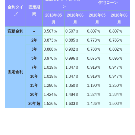
住宅ローン
ン
金利タイ
固定期
プ
間
2018年05
2018年06
2018年05
2018年06
月
月
月
月
変動金利
–
0.507％
0.507％
0.807％
0.807％
2年
0.873％
0.885％
0.773％
0.785％
3年
0.888％
0.902％
0.788％
0.802％
5年
0.976％
0.996％
0.876％
0.896％
7年
1.019％
1.047％
0.919％
0.947％
固定金利
10年
1.019％
1.047％
0.919％
0.947％
15年
1.290％
1.350％
1.190％
1.250％
20年
1.424％
1.484％
1.324％
1.384％
20年超
1.536％
1.603％
1.436％
1.503％