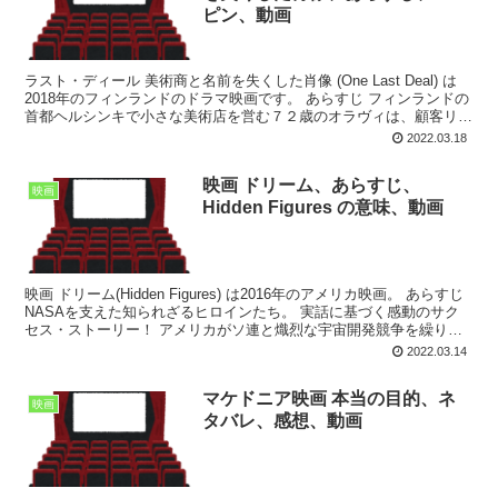
ピン、動画
ラスト・ディール 美術商と名前を失くした肖像 (One Last Deal) は
2018年のフィンランドのドラマ映画です。 あらすじ フィンランドの
首都ヘルシンキで小さな美術店を営む７２歳のオラヴィは、顧客リス
トは手書きで管理、領収書はタイ...
2022.03.18
映画 ドリーム、あらすじ、
映画
Hidden Figures の意味、動画
映画 ドリーム(Hidden Figures) は2016年のアメリカ映画。 あらすじ
NASAを支えた知られざるヒロインたち。 実話に基づく感動のサク
セス・ストーリー！ アメリカがソ連と熾烈な宇宙開発競争を繰り広
げていた1960年代初頭...
2022.03.14
マケドニア映画 本当の目的、ネ
映画
タバレ、感想、動画