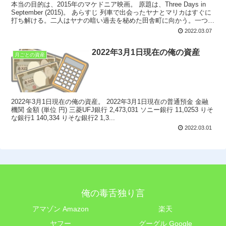
本当の目的は、2015年のマケドニア映画。 原題は、Three Days in
September (2015)。 あらすじ 列車で出会ったヤナとマリカはすぐに
打ち解ける。二人はヤナの暗い過去を秘めた田舎町に向かう。一つ一
つ、秘密が暴かれ...
2022.03.07
2022年3月1日現在の俺の資産
月ごとの資産
2022年3月1日現在の俺の資産。 2022年3月1日現在の普通預金 金融
機関 金額 (単位 円) 三菱UFJ銀行 2,473,031 ソニー銀行 11,0253 りそ
な銀行1 140,334 りそな銀行2 1,3...
2022.03.01
俺の毒舌独り言
アマゾン Amazon
楽天
ヤフー
グーグル Google