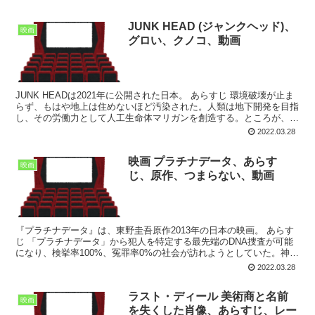
JUNK HEAD (ジャンクヘッド)、
映画
グロい、クノコ、動画
JUNK HEADは2021年に公開された日本。 あらすじ 環境破壊が止ま
らず、もはや地上は住めないほど汚染された。人類は地下開発を目指
し、その労働力として人工生命体マリガンを創造する。ところが、自
我に目覚めたマリガンが人類に反乱、地下を乗...
2022.03.28
映画 プラチナデータ、あらす
映画
じ、原作、つまらない、動画
『プラチナデータ』は、東野圭吾原作2013年の日本の映画。 あらす
じ 「プラチナデータ」から犯人を特定する最先端のDNA捜査が可能
になり、検挙率100%、冤罪率0%の社会が訪れようとしていた。神楽
龍平は警察庁の科学捜査機関「特殊解析研究所」...
2022.03.28
ラスト・ディール 美術商と名前
映画
を失くした肖像、あらすじ、レー