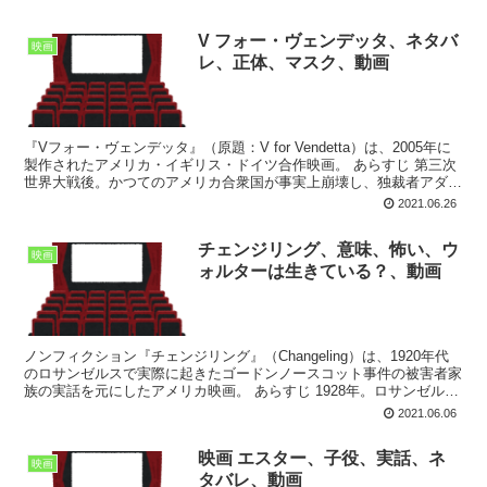
V フォー・ヴェンデッタ、ネタバ
映画
レ、正体、マスク、動画
『Vフォー・ヴェンデッタ』（原題：V for Vendetta）は、2005年に
製作されたアメリカ・イギリス・ドイツ合作映画。 あらすじ 第三次
世界大戦後。かつてのアメリカ合衆国が事実上崩壊し、独裁者アダ
ム・サトラーによって全体主義国家と化...
2021.06.26
チェンジリング、意味、怖い、ウ
映画
ォルターは生きている？、動画
ノンフィクション『チェンジリング』（Changeling）は、1920年代
のロサンゼルスで実際に起きたゴードンノースコット事件の被害者家
族の実話を元にしたアメリカ映画。 あらすじ 1928年。ロサンゼルス
の郊外で、9歳の息子ウォルターと幸せ...
2021.06.06
映画 エスター、子役、実話、ネ
映画
タバレ、動画