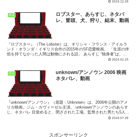
を晴らす敏腕弁護士。 ある日、資産家の御曹司ル...
2019.12.26
ロブスター、あらすじ、ネタバ
映画
レ、冒頭、犬、狩り、結末、動画
『ロブスター』（The Lobster）は、ギリシャ・フランス・アイルラ
ンド・オランダ・イギリス合作の2015年のSF恋愛映画。 「生涯の伴
侶を持てなかった人間は動物にされる話」 あらすじ “独身者”は、身
柄を確保されホテルに送られる。そ...
2024.02.25
unknown/アンノウン 2006 映画
映画
ネタバレ、動画
『unknown/アンノウン』（原題：Unknown）は、2006年公開のアメ
リカ映画。ジム・カヴィーゼル主演。 unknown/アンノウンのあらす
じ、ネタバレ 目覚めると、閉ざされた工場。監禁された男たち5人が
いて、全員が記憶を失っている...
2018.07.28
スポンサーリンク