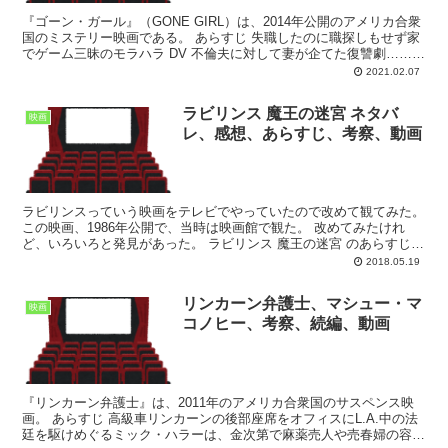
『ゴーン・ガール』（GONE GIRL）は、2014年公開のアメリカ合衆
国のミステリー映画である。 あらすじ 失職したのに職探しもせず家
でゲーム三昧のモラハラ DV 不倫夫に対して妻が企てた復讐劇……。
5回目の結婚記念日に姿を消した妻 ...
2021.02.07
ラビリンス 魔王の迷宮 ネタバ
映画
レ、感想、あらすじ、考察、動画
ラビリンスっていう映画をテレビでやっていたので改めて観てみた。
この映画、1986年公開で、当時は映画館で観た。 改めてみたけれ
ど、いろいろと発見があった。 ラビリンス 魔王の迷宮 のあらすじ
ラビリンス 魔王の迷宮 のあらすじは次の通...
2018.05.19
リンカーン弁護士、マシュー・マ
映画
コノヒー、考察、続編、動画
『リンカーン弁護士』は、2011年のアメリカ合衆国のサスペンス映
画。 あらすじ 高級車リンカーンの後部座席をオフィスにL.A.中の法
廷を駆けめぐるミック・ハラーは、金次第で麻薬売人や売春婦の容疑