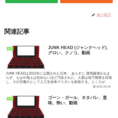
俺の毒舌
関連記事
JUNK HEAD (ジャンクヘッド)、
映画
グロい、クノコ、動画
JUNK HEADは2021年に公開された日本。 あらすじ 環境破壊が止ま
らず、もはや地上は住めないほど汚染された。人類は地下開発を目指
し、その労働力として人工生命体マリガンを創造する。ところが、自
我に目覚めたマリガンが人類に反乱、地下を乗...
2022.03.28
ゴーン・ガール、ネタバレ、意
映画
味、怖い、動画