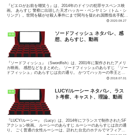
『ピエロがお前を嘲笑う』は、2014年のドイツの犯罪サスペンス映
画。 あらすじ 警察に出頭した天才ハッカー・ベンヤミン（トム・シ
リング）。世間を騒がせ殺人事件にまで関与を疑われ国際指名手配を
された。そのベンヤミンが自ら語りだした――学校では...
2020.09.27
ソードフィッシュ ネタバレ、感
映画
想、あらすじ、動画
『ソードフィッシュ』（Swordfish）は、2001年に製作されたアメリ
カ映画。 感想などをまとめた。 ソードフィッシュのあらすじ 「ソー
ドフィッシュ」のあらすじは次の通り。 かつてハッカーの帝王と呼
ばれたスタンリーの所に、ミステリアス...
2018.07.01
LUCY/ルーシー ネタバレ、ラス
映画
ト考察、キャスト、理論、動画
『LUCY/ルーシー』（Lucy）は、2014年にフランスで制作されたSF
アクション映画。 ルーシーのあらすじ ルーシーのあらすじは次の通
り。 ごく普通の女性ルーシーは、訪れた台北のホテルでマフィアの
闇取引に巻き込まれ、下腹部にCPH4とい...