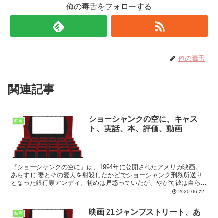
俺の毒舌をフォローする
俺の毒舌
関連記事
ショーシャンクの空に、キャス
映画
ト、実話、本、評価、動画
『ショーシャンクの空に』は、1994年に公開されたアメリカ映画。
あらすじ 妻とその愛人を射殺したかどでショーシャンク刑務所送り
となった銀行家アンディ。初めは戸惑っていたが、やがて彼は自ら持
つ不思議な魅力ですさんだ受刑者達の心を掴んでゆく。...
2020.06.22
映画 21ジャンプストリート、あ
映画