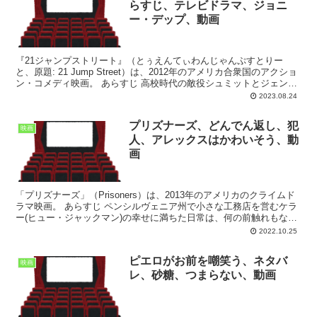
らすじ、テレビドラマ、ジョニ
ー・デップ、動画
『21ジャンプストリート』（とぅえんてぃわんじゃんぷすとりー
と、原題: 21 Jump Street）は、2012年のアメリカ合衆国のアクショ
ン・コメディ映画。 あらすじ 高校時代の敵役シュミットとジェンコ
の2人が新人警官としてコンビ結成。...
2023.08.24
プリズナーズ、どんでん返し、犯
映画
人、アレックスはかわいそう、動
画
「プリズナーズ」（Prisoners）は、2013年のアメリカのクライムド
ラマ映画。 あらすじ ペンシルヴェニア州で小さな工務店を営むケラ
ー(ヒュー・ジャックマン)の幸せに満ちた日常は、何の前触れもなく
暗転した。感謝祭の日、6歳の娘アナがひ...
2022.10.25
ピエロがお前を嘲笑う、ネタバ
映画
レ、砂糖、つまらない、動画