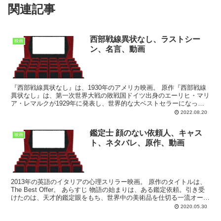
関連記事
西部戦線異状なし、ラストシー
映画
ン、名言、動画
『西部戦線異状なし』は、1930年のアメリカ映画。 原作『西部戦線
異状なし』は、第一次世界大戦の敗戦国ドイツ出身のエーリヒ・マリ
ア・レマルクが1929年に発表し、世界的な大ベストセラーになった
反戦小説である。 あらすじ 第一次世界大戦にお...
2022.08.20
鑑定士 顔のない依頼人、キャス
映画
ト、ネタバレ、原作、動画
2013年の英語のイタリアの心理スリラー映画。 原作のタイトルは、
The Best Offer。 あらすじ 物語の始まりは、ある鑑定依頼。引き受
けたのは、天才的鑑定眼をもち、世界中の美術品を仕切る一流オーク
ショニア、ヴァージル・オールドマ...
2020.05.30