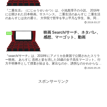
『二重生活』（にじゅうせいかつ）は、小池真理子の小説。 2016年
に公開された日本映画。サスペンス。 二重生活のあらすじ 二重生活
のあらすじは次の通り。 大学院で哲学を学ぶ平凡な学生、珠。同棲
中の恋人卓也との日々は、穏やかなものだった。と...
2019.03.27
映画 Search/サーチ、ネタバレ、
映画
感想、マーゴット、動画
『search/サーチ』は、2018年にアメリカ合衆国で公開されたスリラ
ー映画。 あらすじ 忽然と姿を消した16歳の女子高生マーゴット。行
方不明事件として捜査が始まる。家出なのか、誘拐なのかわからない
まま37時間が経過。娘の無事を信じる父デ...
2020.05.25
スポンサーリンク