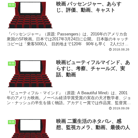
映画 パッセンジャー、あらす
映画
じ、評価、動画、キャスト
『パッセンジャー』（原題: Passengers）は、2016年のアメリカ合
衆国のSF映画。日本では2017年3月24日に公開。 日本版のキャッチ
コピーは「乗客5000人 目的地まで120年 90年も早く 2人だけが
目覚めた 理由は1つー...
2018.08.26
映画ビューティフルマインド、あ
映画
らすじ、考察、チャールズ、実
話、動画
『ビューティフル・マインド』（原題: A Beautiful Mind）は、2001
年のアメリカ映画。ノーベル経済学賞受賞の実在の天才数学者、ジョ
ン・ナッシュの半生を描く物語。アカデミー賞では作品賞、監督賞、
助演女優賞、脚色賞を受賞し、ゴー...
2019.09.09
映画 二重生活のネタバレ、感
映画
想、監視カメラ、動画、最後の人