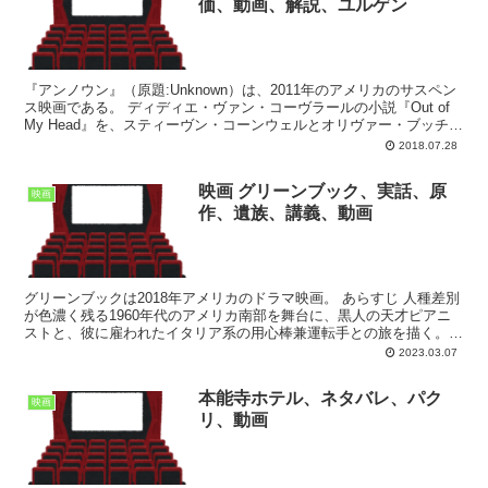
価、動画、解説、ユルゲン
『アンノウン』（原題:Unknown）は、2011年のアメリカのサスペン
ス映画である。 ディディエ・ヴァン・コーヴラールの小説『Out of
My Head』を、スティーヴン・コーンウェルとオリヴァー・ブッチャ
ーが脚本化し、ジャウム・コレ...
2018.07.28
映画 グリーンブック、実話、原
映画
作、遺族、講義、動画
グリーンブックは2018年アメリカのドラマ映画。 あらすじ 人種差別
が色濃く残る1960年代のアメリカ南部を舞台に、黒人の天才ピアニ
ストと、彼に雇われたイタリア系の用心棒兼運転手との旅を描く。
1962年、ニューヨークの一流ナイトクラブ、...
2023.03.07
本能寺ホテル、ネタバレ、パク
映画
リ、動画