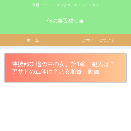
最新ニュース、エンタメ、キュレーション
俺の毒舌独り言
ホーム
当サイトについて
特捜部Q 檻の中の女、第1弾、犯人は？
アサドの正体は？見る順番、動画