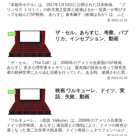
『本能寺ホテル』は、2017年1月14日に公開された日本映画。 『プ
リンセス トヨトミ』の鈴木雅之監督と綾瀬はるか・堤真一が再びタ
ッグを組んだSF映画。 あらすじ 倉本繭子（綾瀬はるか）は、ふとし
たきっかけで京都の路地裏に佇むレトロな宿“本...
2020.12.31
ザ・セル、あらすじ、考察、パプ
映画
リカ、インセプション、動画
「ザ・セル」（The Cell）は、2000年のアメリカ合衆国のSF映画。
あらすじ 若き心理学者キャサリンは、最先端の技術を使って研究患
者の精神世界に入り込む治療を行っていた。ある時、逮捕された異常
連続殺人犯カール・スターガーの脳に入り、...
2023.01.28
映画 ワルキューレ、ドイツ、実
映画
話、失敗、動画
『ワルキューレ』（原題: Valkyrie）は、2008年のアメリカ合衆国・
ドイツ合作映画。 あらすじ 連合国との激戦により、ドイツの敗色が
濃くなった第二次世界大戦末期。ドイツ将校シュタウフェンベルク大
佐（トム・クルーズ）は、絶対の忠誠を誓...
2023.10.31