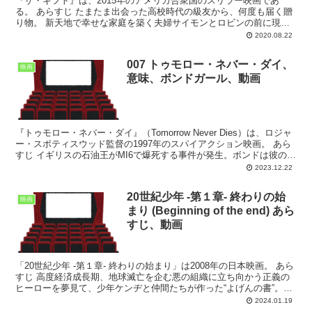
『ザ・ギフト』は、2015年のアメリカ合衆国のスリラー映画であ
る。 あらすじ たまたま出会った高校時代の級友から、何度も届く贈
り物。 新天地で幸せな家庭を築く夫婦サイモンとロビンの前に現れ
た、夫の同級生と名乗る男・ゴード。再会を喜び、二人...
2020.08.22
007 トゥモロー・ネバー・ダイ、
映画
意味、ボンドガール、動画
『トゥモロー・ネバー・ダイ』（Tomorrow Never Dies）は、ロジャ
ー・スポティスウッド監督の1997年のスパイアクション映画。 あら
すじ イギリスの石油王がMI6で爆死する事件が発生。ボンドは彼の娘
エレクトラを警護するために、...
2023.12.22
20世紀少年 -第１章- 終わりの始
映画
まり (Beginning of the end) あら
すじ、動画
「20世紀少年 -第１章- 終わりの始まり」は2008年の日本映画。 あら
すじ 高度経済成長期、地球滅亡を企む悪の組織に立ち向かう正義の
ヒーローを夢見て、少年ケンヂと仲間たちが作った“よげんの書”。そ
れから30年後、大人になったケンヂの周り...
2024.01.19