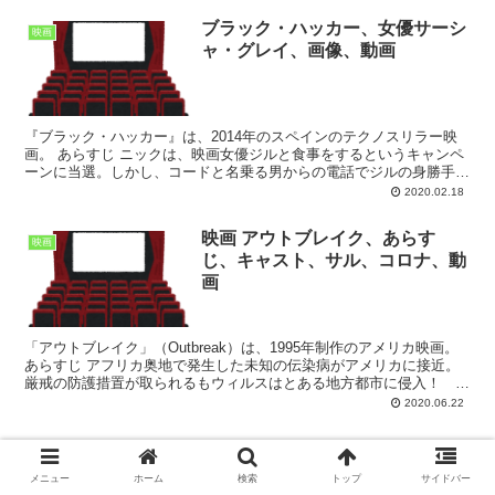
ブラック・ハッカー、女優サーシ
映画
ャ・グレイ、画像、動画
『ブラック・ハッカー』は、2014年のスペインのテクノスリラー映
画。 あらすじ ニックは、映画女優ジルと食事をするというキャンペ
ーンに当選。しかし、コードと名乗る男からの電話でジルの身勝手な
都合で食事がキャンセルになったと告げられる。呆然と...
2020.02.18
映画 アウトブレイク、あらす
映画
じ、キャスト、サル、コロナ、動
画
「アウトブレイク」（Outbreak）は、1995年制作のアメリカ映画。
あらすじ アフリカ奥地で発生した未知の伝染病がアメリカに接近。
厳戒の防護措置が取られるもウィルスはとある地方都市に侵入！ 街
は完全に隔離され、米陸軍伝染病研究所はウィ...
2020.06.22
スポンサーリンク
メニュー
ホーム
検索
トップ
サイドバー