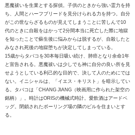
悪魔祓いを生業とする探偵。子供のときから強い霊力を持
ち、人間とハーフブリードを見分けられる力を持つ。自分
がこの世ならざるものが見えてしまうことに苦しんで10
代のときに自殺をはかって2分間本当に死亡した際に地獄
を知ったことで蘇生後に悩みからは脱するが、自殺したと
みなされ死後の地獄堕ちが決定してしまっている。
15歳からタバコを30本毎日吸い続け、肺癌となり余命1年
と宣告される。悪魔祓いは少しでも神に自分の良い所を見
せようとしている利己的な目的で、決して人のためにでは
ない。イニシャルは、「イエス・キリスト」を暗示してい
る。タバコは「CHANG JIANG（映画用に作られた架空の
銘柄）」。時計はORISの機械式時計。愛飲酒はアードベ
ッグ。閉鎖されたボーリング場の隣のビルを住まいとす
る。