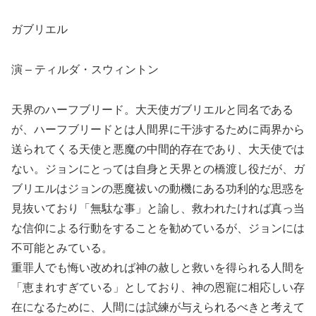
ガブリエル
演 – ティルダ・スウィントン
天界のハーフブリード。大天使ガブリエルと同名である
が、ハーフブリードとは人間界に干渉するために両界から
送られてくる天使と悪魔の中間的存在であり、大天使では
ない。ジョンにとっては自身と天界との橋渡し役だが、ガ
ブリエルはジョンの悪魔祓いの動機にある功利的な思惑を
見抜いており「無駄な事」と諭し、救われたければ真っ当
な信仰による行動をすることを勧めているが、ジョンには
不可能とみている。
重罪人でも悔い改めれば神の赦しと救いを得られる人間を
「恵まれすぎている」としており、神の恩寵に相応しい存
在になるために、人間には試練が与えられるべきと考えて