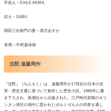
牢役人 – EXILE AKIRA
武士 – SABU
岡田三右衛門の妻 – 黒沢あすか
老僧 – 中村嘉葎雄
沈黙 遠藤周作
『沈黙』（ちんもく）は、遠藤周作が17世紀の日本の史
実・歴史文書に基づいて創作した歴史小説。1966年に書
き下ろされ、新潮社から出版された。江戸時代初期のキリ
シタン弾圧の渦中に置かれたポルトガル人の司祭を通じ