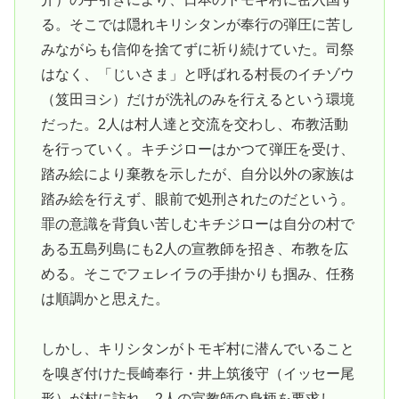
る。そこでは隠れキリシタンが奉行の弾圧に苦し
みながらも信仰を捨てずに祈り続けていた。司祭
はなく、「じいさま」と呼ばれる村長のイチゾウ
（笈田ヨシ）だけが洗礼のみを行えるという環境
だった。2人は村人達と交流を交わし、布教活動
を行っていく。キチジローはかつて弾圧を受け、
踏み絵により棄教を示したが、自分以外の家族は
踏み絵を行えず、眼前で処刑されたのだという。
罪の意識を背負い苦しむキチジローは自分の村で
ある五島列島にも2人の宣教師を招き、布教を広
める。そこでフェレイラの手掛かりも掴み、任務
は順調かと思えた。
しかし、キリシタンがトモギ村に潜んでいること
を嗅ぎ付けた長崎奉行・井上筑後守（イッセー尾
形）が村に訪れ、2人の宣教師の身柄を要求し