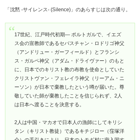
「沈黙 -サイレンス- (Silence)」のあらすじは次の通り。
17世紀、江戸時代初期― ポルトガルで、イエズ
ス会の宣教師であるセバスチャン・ロドリゴ神父
（アンドリュー・ガーフィールド）とフランシ
ス・ガルペ神父（アダム・ドライヴァー）のもと
に、日本でのキリスト教の布教を使命としていた
クリストヴァン・フェレイラ神父（リーアム・ニ
ーソン）が日本で棄教したという噂が届いた。尊
敬していた師が棄教したことを信じられず、2人
は日本へ渡ることを決意する。
2人は中国・マカオで日本人の漁師にしてキリシ
タン（キリスト教徒）であるキチジロー（窪塚洋
介）の手引きにより、日本のトモギ村に密入国す