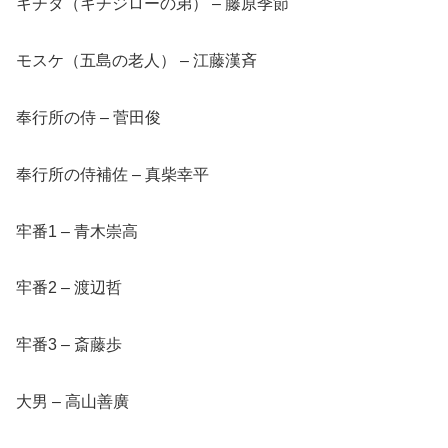
キチタ（キチジローの弟） – 藤原季節
モスケ（五島の老人） – 江藤漢斉
奉行所の侍 – 菅田俊
奉行所の侍補佐 – 真柴幸平
牢番1 – 青木崇高
牢番2 – 渡辺哲
牢番3 – 斎藤歩
大男 – 高山善廣