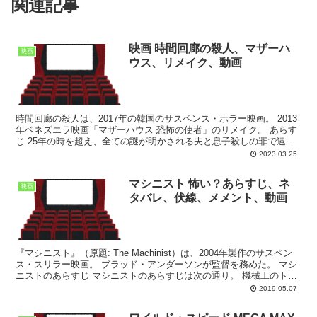
関連記事
映画 時間回廊の殺人、マザーハ
映画
ウス、リメイク、動画
時間回廊の殺人は、2017年の韓国のサスペンス・ホラー映画。 2013
年ベネズエラ映画「マザーハウス 恐怖の使者」のリメイク。 あらす
じ 25年の時を超え、全ての謎が明かされる夫と息子殺しの罪で逮捕
された妻。それから25年後-。 妻は“...
2023.03.25
マシニスト 怖い？あらすじ、ネ
映画
タバレ、伏線、メメント、動画
『マシニスト』（原題: The Machinist）は、2004年製作のサスペン
ス・スリラー映画。 ブラッド・アンダーソンが監督を務めた。 マシ
ニストのあらすじ マシニストのあらすじは次の通り。 機械工のトレ
バーは、原因不明の不眠症で1年...
2019.05.07