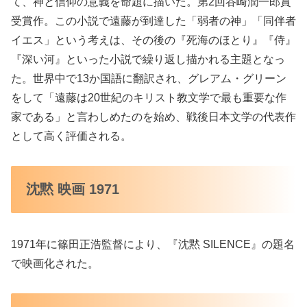
て、神と信仰の意義を命題に描いた。第2回谷崎潤一郎賞
受賞作。この小説で遠藤が到達した「弱者の神」「同伴者
イエス」という考えは、その後の『死海のほとり』『侍』
『深い河』といった小説で繰り返し描かれる主題となっ
た。世界中で13か国語に翻訳され、グレアム・グリーン
をして「遠藤は20世紀のキリスト教文学で最も重要な作
家である」と言わしめたのを始め、戦後日本文学の代表作
として高く評価される。
沈黙 映画 1971
1971年に篠田正浩監督により、『沈黙 SILENCE』の題名
で映画化された。