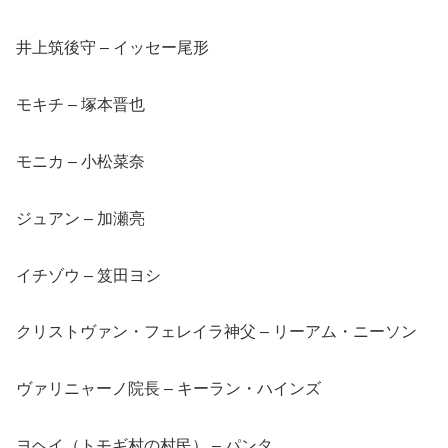
井上筑後守 – イッセー尾形
モキチ – 塚本晋也
モニカ – 小松菜奈
ジュアン – 加瀬亮
イチゾウ – 笈田ヨシ
クリストヴァン・フェレイラ神父 – リーアム・ニーソン
ヴァリニャーノ院長 – キーラン・ハインズ
ヨヘイ（トモギ村の村民） – パンタ