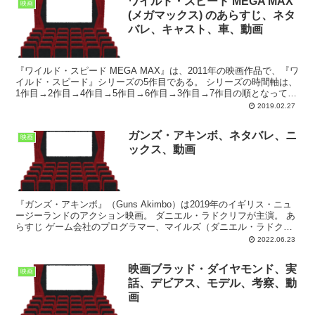
ワイルド・スピード MEGA MAX
映画
(メガマックス) のあらすじ、ネタ
バレ、キャスト、車、動画
『ワイルド・スピード MEGA MAX』は、2011年の映画作品で、『ワ
イルド・スピード』シリーズの5作目である。 シリーズの時間軸は、
1作目→2作目→4作目→5作目→6作目→3作目→7作目の順となってい
る。 ワイルド・スピード MEGA...
2019.02.27
ガンズ・アキンボ、ネタバレ、ニ
映画
ックス、動画
『ガンズ・アキンボ』（Guns Akimbo）は2019年のイギリス・ニュ
ージーランドのアクション映画。 ダニエル・ラドクリフが主演。 あ
らすじ ゲーム会社のプログラマー、マイルズ（ダニエル・ラドクリ
フ）はネットのコメント欄に過激な書き込...
2022.06.23
映画ブラッド・ダイヤモンド、実
映画
話、デビアス、モデル、考察、動
画