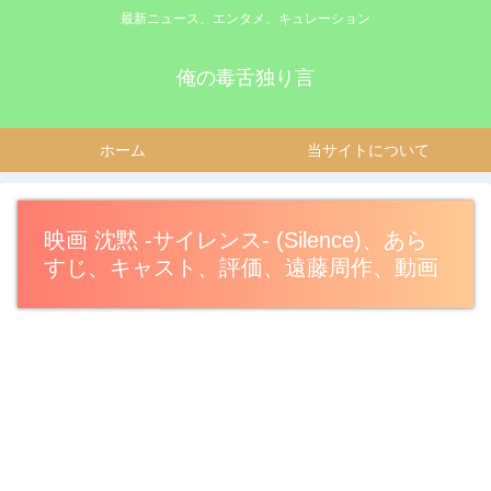
最新ニュース、エンタメ、キュレーション
俺の毒舌独り言
ホーム
当サイトについて
映画 沈黙 -サイレンス- (Silence)、あら
すじ、キャスト、評価、遠藤周作、動画