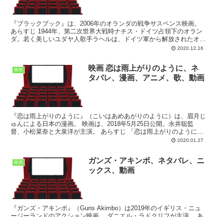
『ブラックブック』は、2006年のオランダの戦争サスペンス映画。
あらすじ 1944年、第二次世界大戦時ナチス・ドイツ占領下のオラン
ダ。若く美しいユダヤ人歌手ラヘルは、ドイツ軍から解放されたオラ
ンダ南部へ家族とともに逃げようとするが、何者か...
2020.12.16
映画 恋は雨上がりのように、ネ
映画
タバレ、漫画、アニメ、歌、動画
『恋は雨上がりのように』（こいはあめあがりのように）は、眉月じ
ゅんによる日本の漫画。 映画は、2018年5月25日公開。永井聡監
督、小松菜奈と大泉洋が主演。 あらすじ 「恋は雨上がりのように」
のあらすじは次の通り。 高校２年生の橘あきら（...
2020.01.27
ガンズ・アキンボ、ネタバレ、ニ
映画
ックス、動画
『ガンズ・アキンボ』（Guns Akimbo）は2019年のイギリス・ニュ
ージーランドのアクション映画。 ダニエル・ラドクリフが主演。 あ