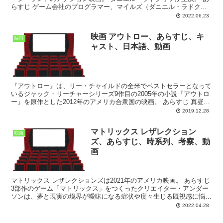
らすじ ゲーム会社のプログラマー、マイルズ（ダニエル・ラドクリ
フ）はネットのコメント欄に過激な書き込...
2022.06.23
映画 アウトロー、あらすじ、キ
映画
ャスト、日本語、動画
『アウトロー』は、リー・チャイルドの全米でベストセラーとなって
いるジャック・リーチャーシリーズ9作目の2005年の小説『アウトロ
ー』を原作とした2012年のアメリカ合衆国の映画。 あらすじ 真昼の
ピッツバーグ郊外で無差別に6発の銃弾が撃ち込...
2019.12.28
マトリックス レザレクション
映画
ズ、あらすじ、時系列、考察、動
画
マトリックス レザレクションズは2021年のアメリカ映画。 あらすじ
3部作のゲーム「マトリックス」をつくったクリエイター・アンダー
ソンは、夢と現実の境界が曖昧になる症状や度々生じる既視感に悩ま
されていた。社内では新作「マトリックス4」の...
2022.04.28