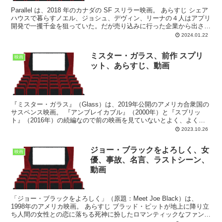
Parallel は、2018 年のカナダの SF スリラー映画。 あらすじ シェア
ハウスで暮らすノエル、ジョシュ、デヴィン、リーナの４人はアプリ
開発で一攫千金を狙っていた。だが売り込みに行った企業から出され
た条件は数日でアプリを完成させろ...
2024.01.22
ミスター・ガラス、前作 スプリ
映画
ット、あらすじ、動画
『ミスター・ガラス』（Glass）は、2019年公開のアメリカ合衆国の
サスペンス映画。 『アンブレイカブル』（2000年）と『スプリッ
ト』（2016年）の続編なので前の映画を見ていないとよく、よくわ
からない。 あらすじ フィラデルフィアの...
2023.10.26
ジョー・ブラックをよろしく、女
映画
優、事故、名言、ラストシーン、
動画
「ジョー・ブラックをよろしく」（原題：Meet Joe Black）は、
1998年のアメリカ映画。 あらすじ ブラッド・ピットが地上に降り立
ち人間の女性との恋に落ちる死神に扮したロマンティックなファンタ