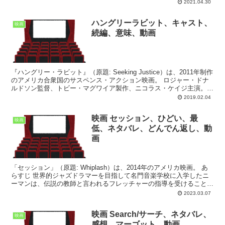
ジー。事故死した青年の姿を借りて、一人...
2021.04.30
ハングリーラビット、キャスト、
映画
続編、意味、動画
『ハングリー・ラビット』（原題: Seeking Justice）は、2011年制作
のアメリカ合衆国のサスペンス・アクション映画。 ロジャー・ドナ
ルドソン監督、トビー・マグワイア製作、ニコラス・ケイジ主演。ケ
イジが出演を熱望した作品である...
2019.02.04
映画 セッション、ひどい、最
映画
低、ネタバレ、どんでん返し、動
画
「セッション」（原題: Whiplash）は、2014年のアメリカ映画。 あ
らすじ 世界的ジャズドラマーを目指して名門音楽学校に入学したニ
ーマンは、伝説の教師と言われるフレッチャーの指導を受けること
に。しかし、常に完璧を求めるフレッチャーは...
2023.03.07
映画 Search/サーチ、ネタバレ、
映画
感想、マーゴット、動画