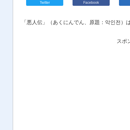
Twitter
Facebook
「悪人伝」（あくにんでん、原題：악인전）は
スポ