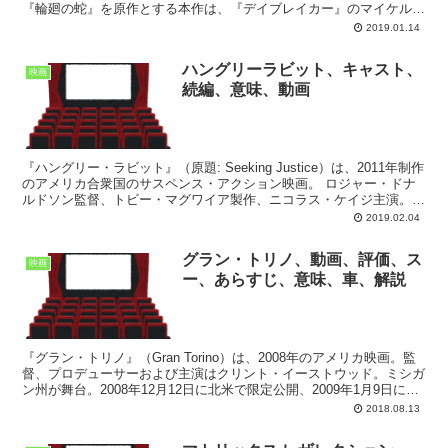
『輪廻の蛇』を原作とする本作は、『デイブレイカー』のマイケル＆
ピーター・スピエリッグ兄弟が監督を務...
2019.01.14
ハングリーラビット、キャスト、
映画
続編、意味、動画
『ハングリー・ラビット』（原題: Seeking Justice）は、2011年制作
のアメリカ合衆国のサスペンス・アクション映画。 ロジャー・ドナ
ルドソン監督、トビー・マグワイア製作、ニコラス・ケイジ主演。ケ
イジが出演を熱望した作品である...
2019.02.04
グラン・トリノ、動画、評価、ス
映画
ー、あらすじ、意味、車、解説
『グラン・トリノ』（Gran Torino）は、2008年のアメリカ映画。監
督、プロデューサーおよび主演はクリント・イーストウッド。ミシガ
ン州が舞台。2008年12月12日に北米で限定公開、2009年1月9日に拡
大公開され、日本では2009...
2018.08.13