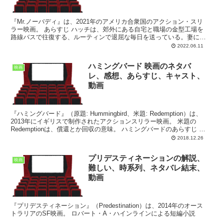
『Mr.ノーバディ』は、2021年のアメリカ合衆国のアクション・スリ
ラー映画。 あらすじ ハッチは、郊外にある自宅と職場の金型工場を
路線バスで往復する、ルーティンで退屈な毎日を送っている。妻には
距離を置かれ、息子からもリスペクトされず、この...
2022.06.11
ハミングバード 映画のネタバ
映画
レ、感想、あらすじ、キャスト、
動画
『ハミングバード』（原題: Hummingbird、米題: Redemption）は、
2013年にイギリスで制作されたアクションスリラー映画。 米題の
Redemptionは、償還とか回収の意味。 ハミングバードのあらすじ ハ
ミングバードの...
2018.12.26
プリデスティネーションの解説、
映画
難しい、時系列、ネタバレ結末、
動画
『プリデスティネーション』（Predestination）は、2014年のオース
トラリアのSF映画。 ロバート・A・ハインラインによる短編小説