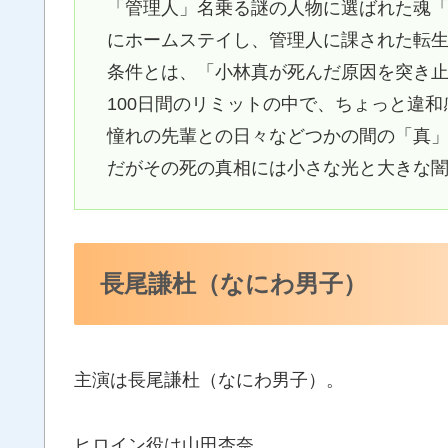
「管理人」名乗る謎の人物に選ばれた魂
にホームステイし、管理人に課された転
条件とは、「小林真が死んだ原因を突き
100日間のリミットの中で、ちょっと違
憧れの先輩との日々などつかの間の「真
だがその死の真相には小さな光と大きな
長尾謙杜（なにわ男子）
主演は長尾謙杜（なにわ男子）。
ヒロイン役は山田杏奈。