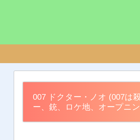
007 ドクター・ノオ (007は
ー、銃、ロケ地、オープニ