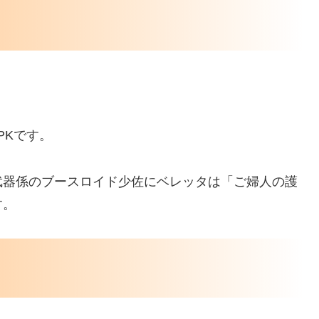
。
PKです。
武器係のブースロイド少佐にベレッタは「ご婦人の護
す。