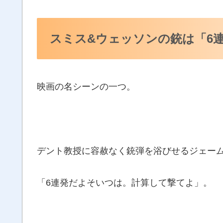
スミス&ウェッソンの銃は「6
映画の名シーンの一つ。
デント教授に容赦なく銃弾を浴びせるジェー
「6連発だよそいつは。計算して撃てよ」。