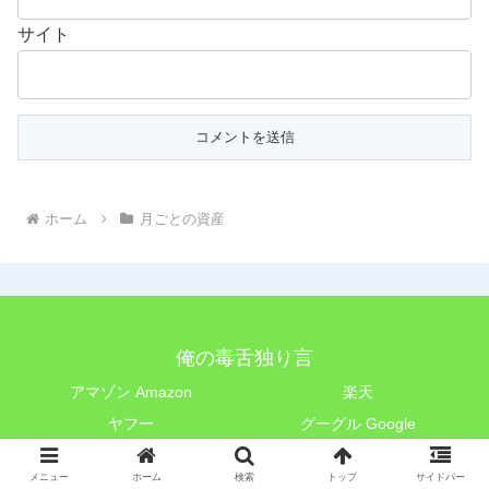
サイト
ホーム
月ごとの資産
俺の毒舌独り言
アマゾン Amazon
楽天
ヤフー
グーグル Google
© 2018 俺の毒舌独り言.
メニュー
ホーム
検索
トップ
サイドバー