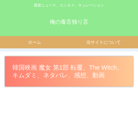
最新ニュース、エンタメ、キュレーション
俺の毒舌独り言
ホーム
当サイトについて
韓国映画 魔女 第1部 転覆、The Witch、
キムダミ、ネタバレ、感想、動画