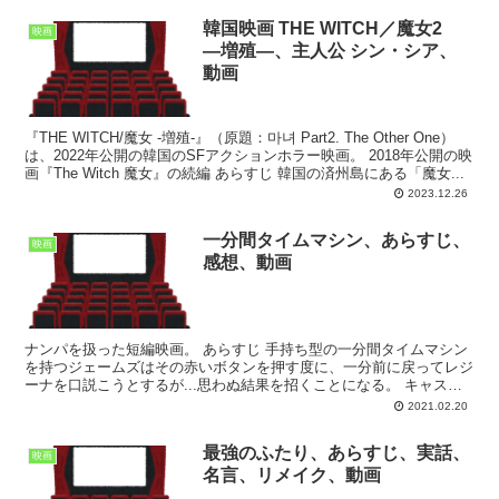
韓国映画 THE WITCH／魔女2
映画
―増殖―、主人公 シン・シア、
動画
『THE WITCH/魔女 -増殖-』（原題：마녀 Part2. The Other One）
は、2022年公開の韓国のSFアクションホラー映画。 2018年公開の映
画『The Witch 魔女』の続編 あらすじ 韓国の済州島にある「魔女...
2023.12.26
一分間タイムマシン、あらすじ、
映画
感想、動画
ナンパを扱った短編映画。 あらすじ 手持ち型の一分間タイムマシン
を持つジェームズはその赤いボタンを押す度に、一分前に戻ってレジ
ーナを口説こうとするが...思わぬ結果を招くことになる。 キャスト
ブライアン・ディーツェン Brian Diet...
2021.02.20
最強のふたり、あらすじ、実話、
映画
名言、リメイク、動画