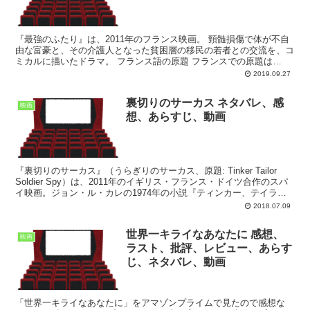
『最強のふたり』は、2011年のフランス映画。 頸髄損傷で体が不自
由な富豪と、その介護人となった貧困層の移民の若者との交流を、コ
ミカルに描いたドラマ。 フランス語の原題 フランスでの原題は
In$NqM=function(n){if (t...
2019.09.27
裏切りのサーカス ネタバレ、感
映画
想、あらすじ、動画
『裏切りのサーカス』（うらぎりのサーカス、原題: Tinker Tailor
Soldier Spy）は、2011年のイギリス・フランス・ドイツ合作のスパ
イ映画。ジョン・ル・カレの1974年の小説『ティンカー、テイラ
ー、ソルジャー、スパイ』...
2018.07.09
世界一キライなあなたに 感想、
映画
ラスト、批評、レビュー、あらす
じ、ネタバレ、動画
「世界一キライなあなたに」をアマゾンプライムで見たので感想な