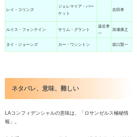
ジェレマイア・バー
レイ・コリンズ
吉田孝
ケット
遠近孝
ルイス・フォンテイン
サリム・グラント
加瀬康之
一
タイ・ジョーンズ
カー・ワシントン
坂口賢一
ネタバレ、意味、難しい
LAコンフィデンシャルの意味は、「ロサンゼルス極秘情
報」。