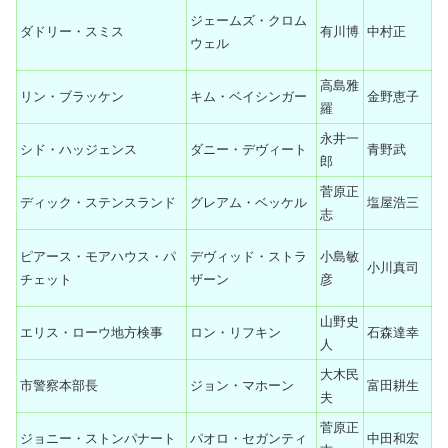
ジェームズ・クロム
ダドリー・スミス
有川博
中村正
ウェル
高島雅
リン・ブラッケン
キム・ベイシンガー
金野恵子
羅
永井一
シド・ハッジェンス
ダニー・デヴィート
青野武
郎
菅原正
ディック・ステンスランド
グレアム・ベッケル
塩屋浩三
志
ピアース・モアハウス・パ
デヴィッド・ストラ
小島敏
小川真司
チェット
ザーン
彦
山野史
エリス・ローウ地方検事
ロン・リフキン
石森達幸
人
大木民
市警察本部長
ジョン・マホーン
富田耕生
夫
菅原正
ジョニー・ストンパナート
パオロ・セガンティ
中田和宏