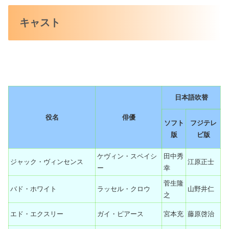
キャスト
日本語吹替
役名
俳優
ソフト
フジテレ
版
ビ版
ケヴィン・スペイシ
田中秀
ジャック・ヴィンセンス
江原正士
ー
幸
菅生隆
バド・ホワイト
ラッセル・クロウ
山野井仁
之
エド・エクスリー
ガイ・ピアース
宮本充
藤原啓治