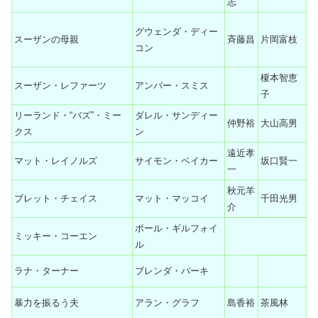
志
グウェンダ・ディー
スーザンの母親
斉藤昌
片岡富枝
コン
榎本智恵
スーザン・レファーツ
アンバー・スミス
子
リーランド・“バズ”・ミー
ダレル・サンディー
仲野裕
大山高男
クス
ン
遠近孝
マット・レイノルズ
サイモン・ベイカー
坂口賢一
一
秋元羊
ブレット・チェイス
マット・マッコイ
千田光男
介
ポール・ギルフォイ
ミッキー・コーエン
ル
ラナ・ターナー
ブレンダ・バーキ
暴力を振るう夫
アラン・グラフ
島香裕
茶風林