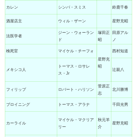
カレン
シンバ・スミス
鈴鹿千春
酒屋店主
ウィル・ザーン
星野充昭
ジーン・ウォーラン
塚田正
田原アル
法医学者
ド
昭
ノ
検死官
マイケル・チーフォ
西村知道
星野充
トーマス・ロサレ
昭
メキシコ人
辻親八
ス・Jr
菅原正
フィリップ
ロバート・ハリソン
北川勝博
志
ブロイニング
トーマス・アラナ
千田光男
マイケル・マクリア
秋元羊
カーライル
星野充昭
リー
介