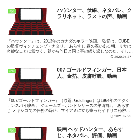
ハウンター、伏線、ネタバレ、ク
映画
ラリネット、ラストの声、動画
『ハウンター』は、2013年のカナダのホラー映画。 監督は、CUBE
の監督ヴィンチェンゾ・ナタリ。 あらすじ 霧の深いある朝、リサは
奇妙なことに気づく。朝から昨日と同じ事の繰り返しなのだ。そして
彼女は、自分が16歳の誕生日の前日を毎日繰り...
2020.04.27
007 ゴールドフィンガー、日本
映画
人、金箔、皮膚呼吸、動画
『007/ゴールドフィンガー』（原題: Goldfinger）は1964年のアクシ
ョンスパイ映画。 ジェームズ・ボンドシリーズの第3作目。 あらす
じ メキシコでの任務の帰路、マイアミに立ち寄ったイギリス秘密情
報部員ジェームズ・ボンドは、か...
2021.09.25
映画 ヘッドハンター、あらす
映画
じ、ネタバレ、評価、動画