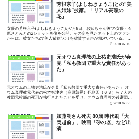
芳根京子(よしねきょうこ)との“美
人姉妹”披露。「リアル高嶺の
花」
女優の芳根京子(よしねきょうこ)が7月9日、お姉ちゃん役”の女優・石
原さとみとの2ショット画像を公開。その姿を見たネット上のファン
からは、彼女たちの“美人姉妹”ぶりを称賛する声が相次いでいる。 石
原さとみ、芳根京子の2ショット これは...
2018.07.10
元オウム真理教の上祐史浩氏が会
ニュース・トレンド
見「私も教団で重大な責任があっ
た」
元オウムの上祐史浩氏が会見「私も教団で重大な責任があった」 オ
ウム真理教元代表の松本智津夫（麻原彰晃）死刑囚（６３）ら７人の
教団元幹部の死刑が執行されたことを受け、オウム真理教の後継団体
「アレフ」から分派した「ひかりの輪」の上祐史浩代表（５...
2018.07.06
加藤剛さん死去 80歳 時代劇「大
ニュース・トレンド
岡越前」、映画「砂の器」など出
演