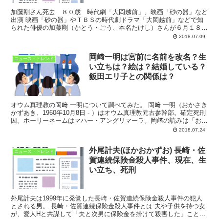
加藤剛さん死去 ８０歳 時代劇「大岡越前」、映画「砂の器」など
出演 映画「砂の器」やＴＢＳの時代劇ドラマ「大岡越前」などで知
られた俳優の加藤剛（かとう・ごう、本名たけし）さんが６月１８日
に死去していたことが８日、分かった。８０歳。静岡県出身...
2018.07.09
岡﨑一明は宮前に名前を改名？生
ニュース・トレンド
い立ちは？絵は？結婚している？
飯田エリ子との関係は？
オウム真理教の岡﨑 一明について調べてみた。 岡﨑 一明（おかさき
かずあき、1960年10月8日 - ）はオウム真理教元古参幹部。確定死刑
囚。ホーリーネームはマハー・アングリマーラ。岡﨑の読みは「おか
ざき」ではなく、「おかさき」である。...
2018.07.24
外尾計夫(ほかおかずお) 長崎・佐
ニュース・トレンド
賀連続保険金殺人事件、現在、生
い立ち、死刑
外尾計夫は1999年に発覚した長崎・佐賀連続保険金殺人事件の犯人
とされる男。 長崎・佐賀連続保険金殺人事件とは 夫や子供を持つ女
が、愛人Hと共謀して「夫と次男に保険金を掛けて殺害した」ことで