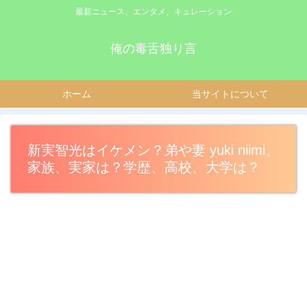
最新ニュース、エンタメ、キュレーション
俺の毒舌独り言
ホーム
当サイトについて
新実智光はイケメン？弟や妻 yuki niimi、
家族、実家は？学歴、高校、大学は？