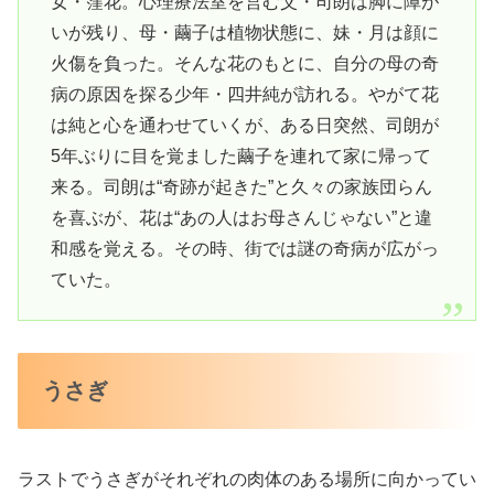
女・窪花。心理療法室を営む父・司朗は脚に障が
いが残り、母・繭子は植物状態に、妹・月は顔に
火傷を負った。そんな花のもとに、自分の母の奇
病の原因を探る少年・四井純が訪れる。やがて花
は純と心を通わせていくが、ある日突然、司朗が
5年ぶりに目を覚ました繭子を連れて家に帰って
来る。司朗は“奇跡が起きた”と久々の家族団らん
を喜ぶが、花は“あの人はお母さんじゃない”と違
和感を覚える。その時、街では謎の奇病が広がっ
ていた。
うさぎ
ラストでうさぎがそれぞれの肉体のある場所に向かってい