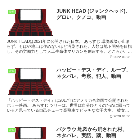
JUNK HEAD (ジャンクヘッド)、
映画
グロい、クノコ、動画
JUNK HEADは2021年に公開された日本。 あらすじ 環境破壊が止ま
らず、もはや地上は住めないほど汚染された。人類は地下開発を目指
し、その労働力として人工生命体マリガンを創造する。ところが、自
我に目覚めたマリガンが人類に反乱、地下を乗...
2022.03.28
ハッピー・デス・デイ、ループ、
映画
ネタバレ、考察、犯人、動画
『ハッピー・デス・デイ』は2017年にアメリカ合衆国で公開された
ホラー映画。 あらすじ ツリーは、世界は自分ひとりのために回って
いると思っている自己チューで高飛車でビッチな女子大生。 彼女は
誕生日の朝、男子寮で、泥酔した勢いでエッチしてしま...
2020.04.30
バクラウ 地図から消された村、
映画
ネタバレ、実話、薬、動画