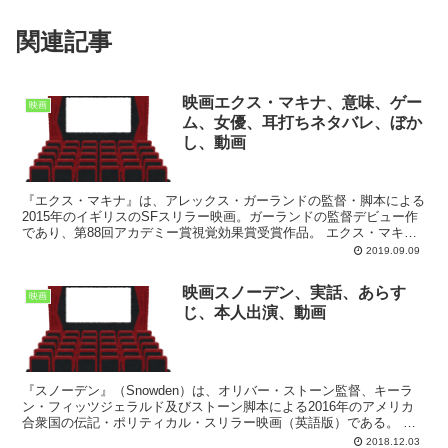
関連記事
映画エクス・マキナ、意味、ゲー
映画
ム、女優、耳打ちネタバレ、ぼか
し、動画
『エクス・マキナ』は、アレックス・ガーランドの監督・脚本による
2015年のイギリスのSFスリラー映画。ガーランドの監督デビュー作
であり、第88回アカデミー賞視覚効果賞受賞作品。 エクス・マキナ
のあらすじ エクス・マキナのあらすじは次の通り。...
2019.09.09
映画スノーデン、実話、あらす
映画
じ、本人出演、動画
『スノーデン』（Snowden）は、オリバー・ストーン監督、キーラ
ン・フィッツジェラルド及びストーン脚本による2016年のアメリカ
合衆国の伝記・ポリティカル・スリラー映画（英語版）である。 ル
ーク・ハーディング（英語版）のノンフィクション...
2018.12.03