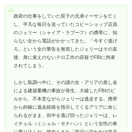
政府の仕事をしていた双子の兄弟イーサンを亡く
し、平凡な毎日を送っていたコピーショップ店員
のジェリー（シャイア・ラブーフ）の携帯に、知
らない女から電話がかかってきた。「今すぐ逃げ
ろ」という女の警告を無視したジェリーはその直
後、身に覚えのないテロ工作の容疑でFBIに拘束
されてしまう。
しかし取調べ中に、その謎の女・アリアの差し金
による建築重機の事故が発生。大破したFBIのビ
ルから、不本意ながらジェリーは逃走する。携帯
から的確に逃走経路を指示してくるアリアに命じ
られるがまま、街中を逃げ回ったジェリーは、レ
イチェル（ミシェル・モナハン）という女性の車
に乗り込んだ。彼女もまた「指示に従わねば息子