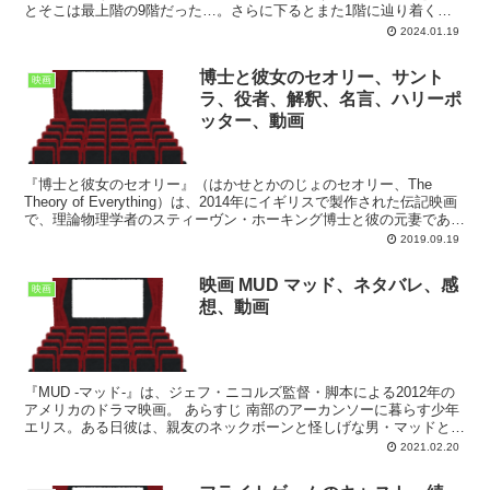
とそこは最上階の9階だった…。さらに下るとまた1階に辿り着く。
その下はまた9階…。刑事に足を撃たれた兄は瀕死と...
2024.01.19
博士と彼女のセオリー、サント
映画
ラ、役者、解釈、名言、ハリーポ
ッター、動画
『博士と彼女のセオリー』（はかせとかのじょのセオリー、The
Theory of Everything）は、2014年にイギリスで製作された伝記映画
で、理論物理学者のスティーヴン・ホーキング博士と彼の元妻である
ジェーン・ホーキング（Jane...
2019.09.19
映画 MUD マッド、ネタバレ、感
映画
想、動画
『MUD -マッド-』は、ジェフ・ニコルズ監督・脚本による2012年の
アメリカのドラマ映画。 あらすじ 南部のアーカンソーに暮らす少年
エリス。ある日彼は、親友のネックボーンと怪しげな男・マッドと遭
遇する。マッドは愛する女性のために殺人を犯し...
2021.02.20