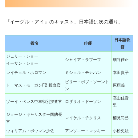
『イーグル・アイ』のキャスト、日本語は次の通り。
日本語吹
役名
俳優
替
ジェリー・ショー
シャイア・ラブーフ
細谷佳正
イーサン・ショー
レイチェル・ホロマン
ミシェル・モナハン
本田貴子
ビリー・ボブ・ソーント
トーマス・モーガンFBI捜査官
原康義
ン
高山佳音
ゾーイ・ペレス空軍特別捜査官
ロザリオ・ドーソン
里
ジョージ・キャリスター国防長
マイケル・チクリス
楠見尚己
官
ウィリアム・ボウマン少佐
アンソニー・マッキー
小松史法