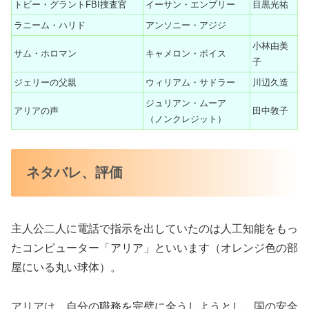
トビー・グラントFBI捜査官
イーサン・エンブリー
目黒光祐
ラニーム・ハリド
アンソニー・アジジ
小林由美
サム・ホロマン
キャメロン・ボイス
子
ジェリーの父親
ウィリアム・サドラー
川辺久造
ジュリアン・ムーア
アリアの声
田中敦子
（ノンクレジット）
ネタバレ、評価
主人公二人に電話で指示を出していたのは人工知能をもっ
たコンピューター「アリア」といいます（オレンジ色の部
屋にいる丸い球体）。
アリアは、自分の職務を完璧に全うしようとし、国の安全