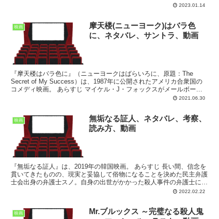
そんな中、アンから新しい恋人とパリで暮らすと告げ...
2023.01.14
摩天楼(ニューヨーク)はバラ色
映画
に、ネタバレ、サントラ、動画
『摩天楼はバラ色に』（ニューヨークはばらいろに、原題：The
Secret of My Success）は、1987年に公開されたアメリカ合衆国の
コメディ映画。 あらすじ マイケル・J・フォックスがメールボーイ
から重役に２週間のうちにのし上...
2021.06.30
無垢なる証人、ネタバレ、考察、
映画
読み方、動画
『無垢なる証人』は、2019年の韓国映画。 あらすじ 長い間、信念を
貫いてきたものの、現実と妥協して俗物になることを決めた民主弁護
士会出身の弁護士スノ。自身の出世がかかった殺人事件の弁護士に指
名されると容疑者の無罪を立証するため、唯一の目撃...
2022.02.22
Mr.ブルックス ～完璧なる殺人鬼
映画