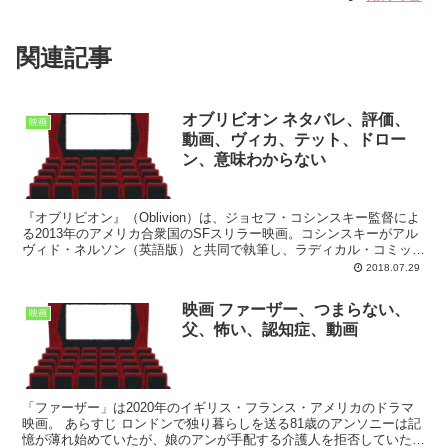
関連記事
オブリビオン ネタバレ、評価、
映画
動画、ヴィカ、テット、ドロー
ン、意味わからない
『オブリビオン』（Oblivion）は、ジョセフ・コシンスキー監督によ
る2013年のアメリカ合衆国のSFスリラー映画。コシンスキーがアル
ヴィド・ネルソン（英語版）と共同で執筆し、ラディカル・コミック
ス（英語版）が編集した未発表の同名グラフィ...
2018.07.29
映画 ファーザー、つまらない、
映画
父、怖い、認知症、動画
「ファーザー」は2020年のイギリス・フランス・アメリカのドラマ
映画。 あらすじ ロンドンで独り暮らしを送る81歳のアンソニーは記
憶が薄れ始めていたが、娘のアンが手配する介護人を拒否していた。