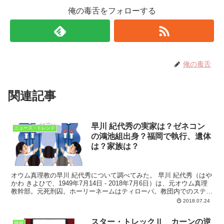
俺の毒舌をフォローする
俺の毒舌
関連記事
早川 紀代秀の実家は？ゼネコン
ニュース・トレンド
の鴻池組出身？福岡で執行、遺体
は？家族は？
オウム真理教の早川 紀代秀について調べてみた。 早川 紀代秀（はや
かわ きよひで、1949年7月14日 - 2018年7月6日）は、元オウム真理
教幹部。元死刑囚。ホーリーネームはティローパ。教団内でのステー
ジは正悟師で、省庁制が採用された...
2018.07.24
スター・トレックⅡ カーンの逆
映画