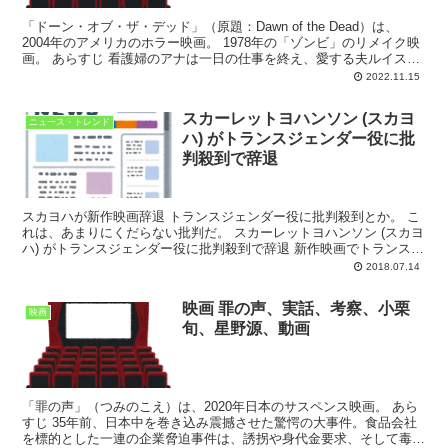
「ドーン・オブ・ザ・デッド」（原題：Dawn of the Dead）は、
2004年のアメリカのホラー映画。 1978年の「ゾンビ」のリメイク映
画。 あらすじ 看護婦のアナは一日の仕事を終え、愛する夫ルイスが
待つ自宅へ。彼らが幸せな朝を迎...
2022.11.15
スカーレットヨハンソン (スカヨ
ニュース・トレンド
ハ) がトランスジェンダー役に批
判殺到で辞退
スカヨハが新作映画辞退 トランスジェンダー役に批判殺到とか。 こ
れは、あまりにくだらない批判だ。 スカーレットヨハンソン (スカヨ
ハ) がトランスジェンダー役に批判殺到で辞退 新作映画でトランスジ
ェンダー（性別越境者）の犯罪者役に起用され...
2018.07.14
映画 罪の声、実話、考察、小栗
映画
旬、星野源、動画
「罪の声」（つみのこえ）は、2020年日本のサスペンス映画。 あら
すじ 35年前、日本中を巻き込み震撼させた驚愕の大事件。食品会社
を標的とした一連の企業脅迫事件は、誘拐や身代金要求、そして毒物