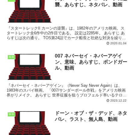
襲、あらすじ、ネタバレ、動画
『スタートレックII カーンの逆襲』は、1982年のアメリカ映画。ス
タートレック全6作中の2作目である。 設定は2285年。 あらすじ あ
らすじは次の通り。 TOS第24話でカーク船長と壮絶な対決を繰り広
げた超人類カーン・ノニエン・シンが...
2020.01.04
007 ネバーセイ・ネバーアゲイ
映画
ン、意味、あらすじ、ボンドガー
ル、動画
『ネバーセイ・ネバーアゲイン』（Never Say Never Again）は、
1983年のスパイ映画。 「007/サンダーボール作戦」をアメリカ映画
界がリメイク。 あらすじ 世界征服を狙うブロフェルド率いるテロリ
スト集団“スペクター”に...
2023.12.22
ドーン・オブ・ザ・デッド、ネタ
映画
バレ、ラスト、無人島、動画