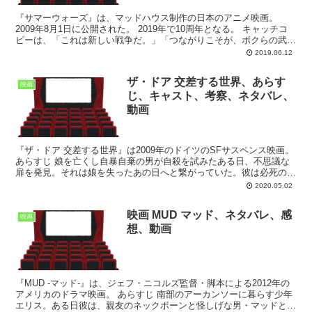
『サマーウォーズ』は、マッドハウス制作の日本のアニメ映画。
2009年8月1日に公開された。 2019年で10周年となる。 キャッチコ
ピーは、「これは新しい戦争だ。」「つながりこそが、ボクらの武
器。」 サマーウォーズのあらすじ サマー...
2019.06.12
ザ・ドア 交差する世界、あらす
映画
じ、キャスト、考察、ネタバレ、
動画
『ザ・ドア 交差する世界』は2009年のドイツのSFサスペンス映画。
あらすじ 娘を亡くし自暴自棄の男が自殺を試みたある日、不思議な
扉を発見。それは娘を失ったあの日へと繋がっていた。彼は必死の思
いで、扉の向こう側の娘を事故から救い出し安堵す...
2020.05.02
映画 MUD マッド、ネタバレ、感
映画
想、動画
『MUD -マッド-』は、ジェフ・ニコルズ監督・脚本による2012年の
アメリカのドラマ映画。 あらすじ 南部のアーカンソーに暮らす少年
エリス。ある日彼は、親友のネックボーンと怪しげな男・マッドと遭