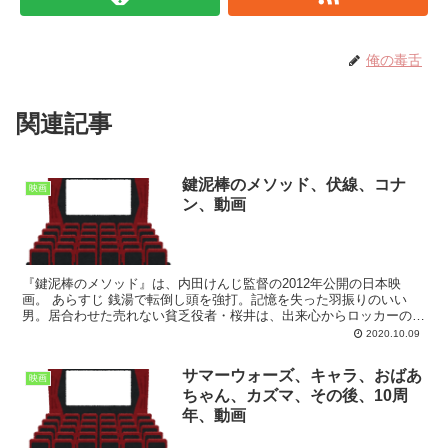
俺の毒舌
関連記事
鍵泥棒のメソッド、伏線、コナ
映画
ン、動画
『鍵泥棒のメソッド』は、内田けんじ監督の2012年公開の日本映
画。 あらすじ 銭湯で転倒し頭を強打。記憶を失った羽振りのいい
男。居合わせた売れない貧乏役者・桜井は、出来心からロッカーの鍵
をすり替え、彼になりすます。が、その男はなんと誰も顔を...
2020.10.09
サマーウォーズ、キャラ、おばあ
映画
ちゃん、カズマ、その後、10周
年、動画