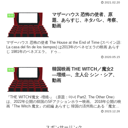
遇する。マッドは愛する女性のために殺人を犯し...
2021.02.20
マザーハウス 恐怖の使者、原
映画
題、あらすじ、ネタバレ、考察、
動画
マザーハウス 恐怖の使者 The House at the End of Time (スペイン語:
La casa del fin de los tiempos) は2013年のベネゼエラの映画 あらす
じ 1981年のベネズエラ。 ドゥ...
2020.05.15
韓国映画 THE WITCH／魔女2
映画
―増殖―、主人公 シン・シア、
動画
『THE WITCH/魔女 -増殖-』（原題：마녀 Part2. The Other One）
は、2022年公開の韓国のSFアクションホラー映画。 2018年公開の映
画『The Witch 魔女』の続編 あらすじ 韓国の済州島にある「魔女...
2023.12.26
スポンサーリンク