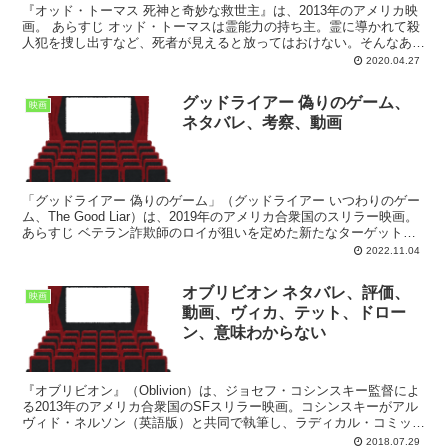
『オッド・トーマス 死神と奇妙な救世主』は、2013年のアメリカ映
画。 あらすじ オッド・トーマスは霊能力の持ち主。霊に導かれて殺
人犯を捜し出すなど、死者が見えると放ってはおけない。そんなある
日、ダイナーでボダッハという悪霊を大量に見つける...
2020.04.27
グッドライアー 偽りのゲーム、
映画
ネタバレ、考察、動画
「グッドライアー 偽りのゲーム」（グッドライアー いつわりのゲー
ム、The Good Liar）は、2019年のアメリカ合衆国のスリラー映画。
あらすじ ベテラン詐欺師のロイが狙いを定めた新たなターゲット
は、夫を亡くして間もない資産家ベティ...
2022.11.04
オブリビオン ネタバレ、評価、
映画
動画、ヴィカ、テット、ドロー
ン、意味わからない
『オブリビオン』（Oblivion）は、ジョセフ・コシンスキー監督によ
る2013年のアメリカ合衆国のSFスリラー映画。コシンスキーがアル
ヴィド・ネルソン（英語版）と共同で執筆し、ラディカル・コミック
ス（英語版）が編集した未発表の同名グラフィ...
2018.07.29