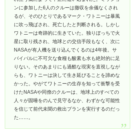
ンに参加した6人のクルーは撤収を余儀なくされ
るが、そのひとりであるマーク・ワトニーは暴風
に吹っ飛ばされ、死亡したと判断される。しかし
ワトニーは奇跡的に生きていた。独りぼっちで火
星に取り残され、地球との交信手段もなく、次に
NASAが有人機を送り込んでくるのは4年後。サ
バイバルに不可欠な食糧も酸素も水も絶対的に足
りない。そのあまりにも過酷な現実を直視しなが
らも、ワトニーは決して生き延びることを諦めな
かった。やがてワトニーの生存を知って衝撃を受
けたNASAや同僚のクルーは、地球上のすべての
人々が固唾をのんで見守るなか、わずかな可能性
を信じて前代未聞の救出プランを実行するのだっ
た……。