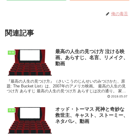
俺の毒舌
関連記事
最高の人生の見つけ方 泣ける映
映画
画、あらすじ、名言、リメイク、
動画
『最高の人生の見つけ方』（さいこうのじんせいのみつけかた、原
題: The Bucket List）は、2007年のアメリカ映画。 最高の人生の見
つけ方 あらすじ 最高の人生の見つけ方 あらすじは次の通り。 家族
に恵まれ自動車修理工として地道...
2019.05.07
オッド・トーマス 死神と奇妙な
映画
救世主、キャスト、ストーミー、
ネタバレ、動画