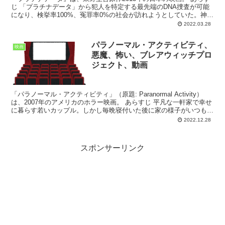
じ 「プラチナデータ」から犯人を特定する最先端のDNA捜査が可能
になり、検挙率100%、冤罪率0%の社会が訪れようとしていた。神楽
龍平は警察庁の科学捜査機関「特殊解析研究所」...
2022.03.28
パラノーマル・アクティビティ、
映画
悪魔、怖い、ブレアウィッチプロ
ジェクト、動画
「パラノーマル・アクティビティ」（原題: Paranormal Activity）
は、2007年のアメリカのホラー映画。 あらすじ 平凡な一軒家で幸せ
に暮らす若いカップル。しかし毎晩寝付いた後に家の様子がいつもと
変わっていることに気づく。ミ...
2022.12.28
スポンサーリンク