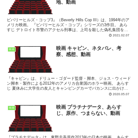
地、動画
ビバリーヒルズ・コップ3』（Beverly Hills Cop III）は、1994年のア
メリカ映画。 『ビバリーヒルズ・コップ』シリーズの3作目。 あら
すじ デトロイト市警のアクセル刑事は、上司を殺した偽札集団を追
って三度ビバリーヒルズ...
2021.02.07
映画 キャビン、ネタバレ、考
映画
察、感想、動画
『キャビン』は、ドリュー・ゴダード監督・脚本、ジョス・ウィード
ン脚本・製作による2012年のアメリカ合衆国のホラー映画。 あらす
じ 夏休みに大学生の友人とキャンピングカーでバカンスに出かけた
５人。カートのいとこの別荘が山奥にあるというのだ。...
2020.05.07
映画 プラチナデータ、あらす
映画
じ、原作、つまらない、動画
『プラチナデータ』は、東野圭吾原作2013年の日本の映画。 あらす