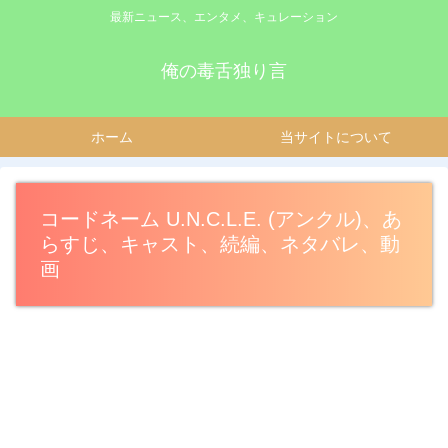
最新ニュース、エンタメ、キュレーション
俺の毒舌独り言
ホーム
当サイトについて
コードネーム U.N.C.L.E. (アンクル)、あ
らすじ、キャスト、続編、ネタバレ、動
画