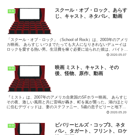
スクール・オブ・ロック、あらす
映画
じ、キャスト、ネタバレ、動画
「スクール・オブ・ロック」（School of Rock）は、2003年のアメリ
カ映画。 あらすじ いつまでたっても大人になりきれないデューイは
ロックを愛する熱い男。生活費を稼ぐ必要に迫られた彼は、バイト気
分で名門小学校の代用教員になる。と...
2020.05.07
映画 ミスト、キャスト、その
映画
後、怪物、原作、動画
『ミスト』は、2007年のアメリカ合衆国のSFホラー映画。 あらすじ
その夜、激しい風雨と共に雷鳴が轟き、町を嵐が襲った。湖のほとり
に住むデヴィッドは、妻のステファニー、5歳の息子ビリーと地下室
に避難していた。翌日は晴天。しかし、デヴィッド...
2020.05.20
ビバリーヒルズ・コップ3、ネタ
映画
バレ、タガート、フリント、ロケ