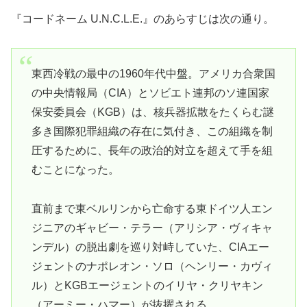
『コードネーム U.N.C.L.E.』のあらすじは次の通り。
東西冷戦の最中の1960年代中盤。アメリカ合衆国
の中央情報局（CIA）とソビエト連邦のソ連国家
保安委員会（KGB）は、核兵器拡散をたくらむ謎
多き国際犯罪組織の存在に気付き、この組織を制
圧するために、長年の政治的対立を超えて手を組
むことになった。
直前まで東ベルリンから亡命する東ドイツ人エン
ジニアのギャビー・テラー（アリシア・ヴィキャ
ンデル）の脱出劇を巡り対峙していた、CIAエー
ジェントのナポレオン・ソロ（ヘンリー・カヴィ
ル）とKGBエージェントのイリヤ・クリヤキン
（アーミー・ハマー）が抜擢される。