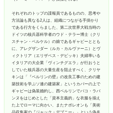
それぞれのトップの諜報員であるものの、思考や
方法論も異なる2人は、組織につながる手掛かり
である行方をくらました、第二次世界大戦当時の
ドイツの核兵器科学者のウド・テラー博士（クリ
スチャン・ベルケル）の娘であるギャビーととも
に、アレグザンダー（ルカ・カルヴァーニ）とヴ
ィクトリア（エリザベス・デビッキ）夫婦率いる
イタリアの大企業「ヴィンチグエラ」が行おうと
していた核兵器の大量生産を阻止すべく、クリヤ
キンは「『ベルリンの壁』の改良工事のための建
築技術を学ぶソ連の建築家」というカバーの上で
ギャビーは偽装婚約し、西ベルリンでパコ・ラバ
ンヌをはじめとした「資本主義的」な衣服を揃え
た上でローマに向かい、またナポレオンも「美術
品収集家の『ジャック・デブニー』」という偽名