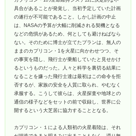
具合があることが発覚し、当初予定していた計画
の遂行が不可能であること。しかし計画の中止
は、NASAの予算が大幅に削減される契機となる
などの危惧があるため、何としても避けねばなら
ない。そのために博士が立てたプランは、無人の
ままのカプリコン・1を火星に向かわせつつ、そ
の事実を隠し、飛行士が乗船していたと見せかけ
るというものだった。人々と科学を裏切る結果に
なることを嫌った飛行士達は最初はこの命令を拒
否するが、家族の安全を人質に取られ、やむなく
承服する。こうして彼らは、火星探査や地球との
通信の様子などをセットの前で収録し、世界に公
開するという大芝居に協力することとなる。
カプリコン・１による人類初の火星着陸は、それ
が捏造であると明るみに出ることもなく、滞り無