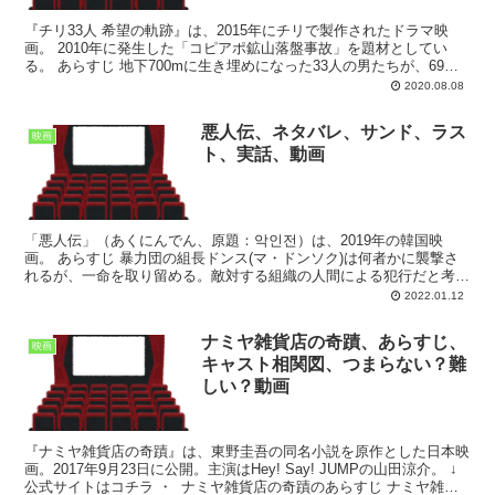
『チリ33人 希望の軌跡』は、2015年にチリで製作されたドラマ映
画。 2010年に発生した「コピアポ鉱山落盤事故」を題材としてい
る。 あらすじ 地下700mに生き埋めになった33人の男たちが、69日
後に奇跡的に生還したチリのサンホセ鉱山...
2020.08.08
悪人伝、ネタバレ、サンド、ラス
映画
ト、実話、動画
「悪人伝」（あくにんでん、原題：악인전）は、2019年の韓国映
画。 あらすじ 暴力団の組長ドンス(マ・ドンソク)は何者かに襲撃さ
れるが、一命を取り留める。敵対する組織の人間による犯行だと考え
たドンスは手下の人間を動員し、犯人を探させる。一方...
2022.01.12
ナミヤ雑貨店の奇蹟、あらすじ、
映画
キャスト相関図、つまらない？難
しい？動画
『ナミヤ雑貨店の奇蹟』は、東野圭吾の同名小説を原作とした日本映
画。2017年9月23日に公開。主演はHey! Say! JUMPの山田涼介。 ↓
公式サイトはコチラ ・ ナミヤ雑貨店の奇蹟のあらすじ ナミヤ雑貨