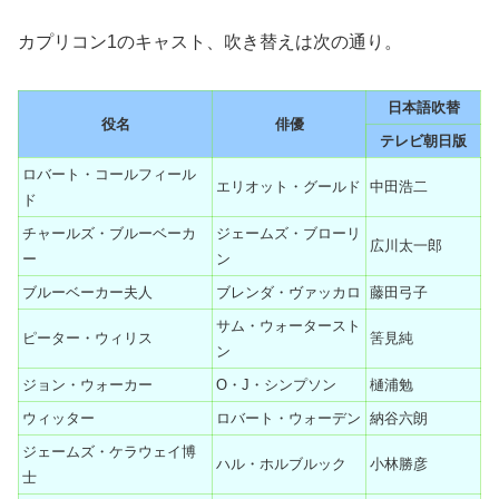
カプリコン1のキャスト、吹き替えは次の通り。
日本語吹替
役名
俳優
テレビ朝日版
ロバート・コールフィール
エリオット・グールド
中田浩二
ド
チャールズ・ブルーベーカ
ジェームズ・ブローリ
広川太一郎
ー
ン
ブルーベーカー夫人
ブレンダ・ヴァッカロ
藤田弓子
サム・ウォータースト
ピーター・ウィリス
筈見純
ン
ジョン・ウォーカー
O・J・シンプソン
樋浦勉
ウィッター
ロバート・ウォーデン
納谷六朗
ジェームズ・ケラウェイ博
ハル・ホルブルック
小林勝彦
士