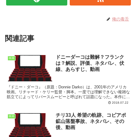
俺の毒舌
関連記事
ドニーダーコは難解？フランク
映画
は？解説、評価、ネタバレ、伏
線、あらすじ、動画
『ドニー・ダーコ』（原題：Donnie Darko）は、2001年のアメリカ
映画。リチャード・ケリー監督・脚本。一度では理解できない複雑な
筋立てによってリバースムービーと呼ばれて話題になった。本作にお
いてウサギがシンボルになっている。アメリ...
2018.07.22
チリ33人 希望の軌跡、コピアポ
映画
鉱山落盤事故、ネタバレ、その
後、動画