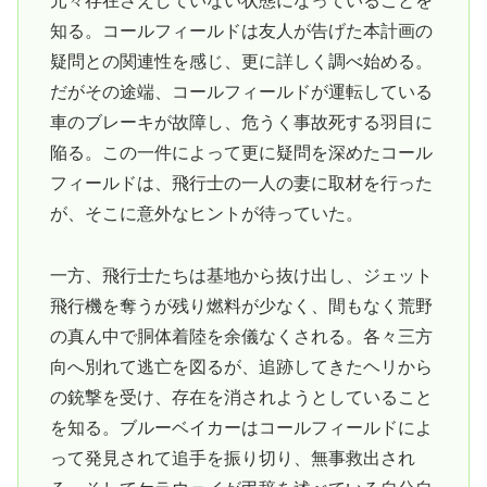
元々存在さえしていない状態になっていることを
知る。コールフィールドは友人が告げた本計画の
疑問との関連性を感じ、更に詳しく調べ始める。
だがその途端、コールフィールドが運転している
車のブレーキが故障し、危うく事故死する羽目に
陥る。この一件によって更に疑問を深めたコール
フィールドは、飛行士の一人の妻に取材を行った
が、そこに意外なヒントが待っていた。
一方、飛行士たちは基地から抜け出し、ジェット
飛行機を奪うが残り燃料が少なく、間もなく荒野
の真ん中で胴体着陸を余儀なくされる。各々三方
向へ別れて逃亡を図るが、追跡してきたヘリから
の銃撃を受け、存在を消されようとしていること
を知る。ブルーベイカーはコールフィールドによ
って発見されて追手を振り切り、無事救出され