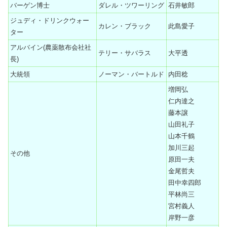
バーゲン博士
ダレル・ツワーリング
石井敏郎
ジュディ・ドリンクウォー
カレン・ブラック
此島愛子
ター
アルバイン(農薬散布会社社
テリー・サバラス
大平透
長)
大統領
ノーマン・バートルド
内田稔
増岡弘
仁内達之
藤本譲
山田礼子
山本千鶴
加川三起
その他
原田一夫
金尾哲夫
田中幸四郎
平林尚三
宮村義人
岸野一彦