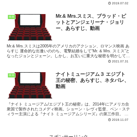
店の奇蹟のあらすじは次...
2019.07.02
Mr.& Mrs.スミス、ブラッド・ピ
映画
ットとアンジェリーナ・ジョリ
ー、あらすじ、動画
Mr.& Mrs.スミスは2005年のアメリカのアクション、ロマンス映画 あ
らすじ 運命的な出逢いののち、電撃結婚をして“Mr. & Mrs. スミス”と
なったジョンとジェーン。しかし、お互いに重大な秘密を明かしてい
なかった。2人の正体は、...
2021.07.31
ナイトミュージアム３ エジプト
映画
王の秘密、あらすじ、ネタバレ、
動画
『ナイト ミュージアム/エジプト王の秘密』は、2014年にアメリカ合
衆国で製作されたコメディ映画。ショーン・レヴィ監督、ベン・ステ
ィラー主演による『ナイト ミュージアムシリーズ』の第三作目。 あ
らすじ 『ナイト ミュージアム/エジプト王の秘...
2019.11.07
スポンサーリンク